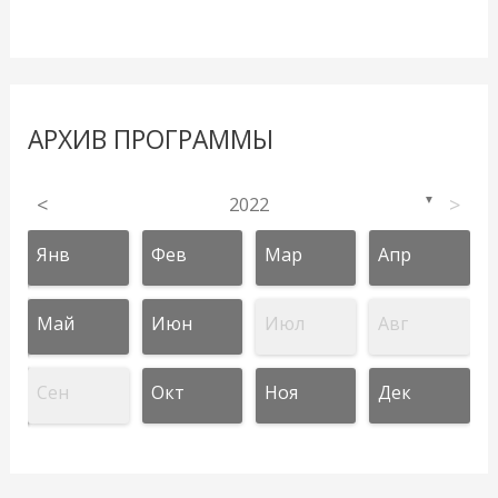
АРХИВ ПРОГРАММЫ
<
2022
>
▼
Янв
Фев
Мар
Апр
Май
Июн
Июл
Авг
Сен
Окт
Ноя
Дек