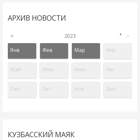
АРХИВ НОВОСТИ
<
2023
>
▼
Янв
Фев
Мар
Апр
Май
Июн
Июл
Авг
Сен
Окт
Ноя
Дек
КУЗБАССКИЙ МАЯК