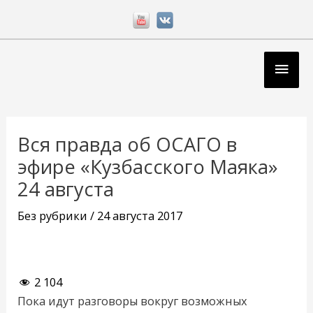
Перейти
к
содержимому
Глав
мен
Навигация
по
Вся правда об ОСАГО в
записям
эфире «Кузбасского Маяка»
24 августа
Без рубрики
/
24 августа 2017
2 104
Пока идут разговоры вокруг возможных