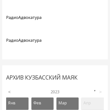
РадиоАдвокатура
РадиоАдвокатура
АРХИВ КУЗБАССКИЙ МАЯК
<
2023
>
▼
Янв
Фев
Мар
Апр