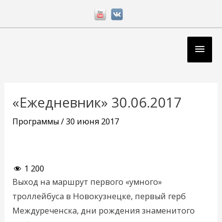
Перейти
к
содержимому
Глав
мен
Навигация
по
«Ежедневник» 30.06.2017
записям
Программы
/
30 июня 2017
1 200
Выход на маршрут первого «умного»
троллейбуса в Новокузнецке, первый герб
Междуреченска, дни рождения знаменитого