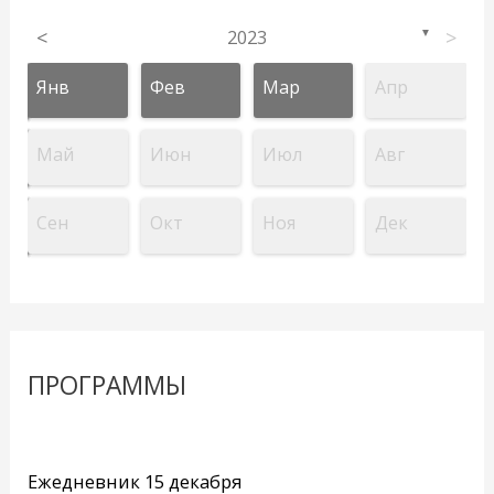
<
2023
>
▼
Янв
Фев
Мар
Апр
Май
Июн
Июл
Авг
Сен
Окт
Ноя
Дек
ПРОГРАММЫ
Ежедневник 15 декабря