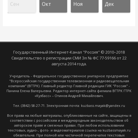
Сен
Окт
Ноя
Дек
Государственный Интернет-Канал "Россия" © 2010–2018
Свидетельство о регистрации СМИ Эл № ФС 77-59166 от 22
августа 2014 года.
Учредитель - Федеральное государственное унитарное предприятие
"Всероссийская государственная телевизионная и радиовещательная
компания" (ВГТРК). Главный редактор Главной редакции ГИК "Россия" -
Панина Елена Валерьевна. Редактор интернет-сайта филиала ВГТРК ГТРК
«Кузбасс» – Отинов Андрей Михайлович.
Тел. (3842) 58-27-71. Электронная почта: kuzbass.mayak@yandex.ru
Все права на любые материалы, опубликованные на сайте, защищены в
соответствии с российским и международным законодательством об
авторском праве и смежных правах. При любом использовании
текстовых, аудио-, фото- и видеоматериалов ссылка на kuzbassmayak.ru
обязательна. При полной или частичной перепечатке текстовых