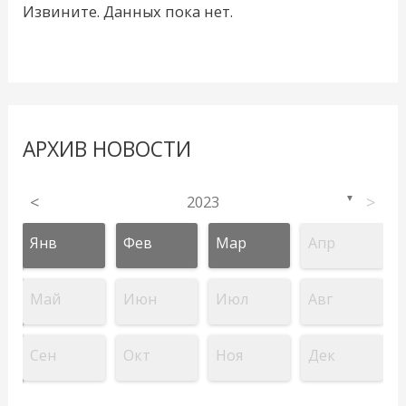
Извините. Данных пока нет.
АРХИВ НОВОСТИ
<
2023
>
▼
Янв
Фев
Мар
Апр
Май
Июн
Июл
Авг
Сен
Окт
Ноя
Дек