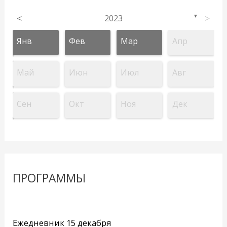
<
2023
>
▼
Янв
Фев
Мар
Апр
Май
Июн
Июл
Авг
Сен
Окт
Ноя
Дек
ПРОГРАММЫ
Ежедневник 15 декабря