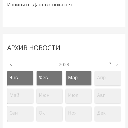
Извините. Данных пока нет.
АРХИВ НОВОСТИ
<
2023
>
▼
Янв
Фев
Мар
Апр
Май
Июн
Июл
Авг
Сен
Окт
Ноя
Дек