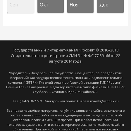
Сен
Окт
Ноя
Дек
Государственный Интернет-Канал "Россия" © 2010–2018
Свидетельство о регистрации СМИ Эл № ФС 77-59166 от 22
августа 2014 года.
Учредитель - Федеральное государственное унитарное предприятие
"Всероссийская государственная телевизионная и радиовещательная
компания" (ВГТРК). Главный редактор Главной редакции ГИК "Россия" -
Панина Елена Валерьевна. Редактор интернет-сайта филиала ВГТРК ГТРК
«Кузбасс» – Отинов Андрей Михайлович.
Тел. (3842) 58-27-71. Электронная почта: kuzbass.mayak@yandex.ru
Все права на любые материалы, опубликованные на сайте, защищены в
соответствии с российским и международным законодательством об
авторском праве и смежных правах. При любом использовании
текстовых, аудио-, фото- и видеоматериалов ссылка на kuzbassmayak.ru
обязательна. При полной или частичной перепечатке текстовых