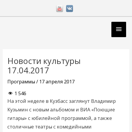
Перейти
к
содержимому
Глав
мен
Навигация
по
Новости культуры
записям
17.04.2017
Программы
/
17 апреля 2017
1 546
На этой неделе в Кузбасс заглянут Владимир
Кузьмин с новым альбомом и ВИА «Поющие
гитары» с юбилейной программой, а также
столичные театры с комедийными