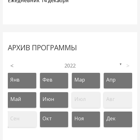
Ежедневник 14 декабря
АРХИВ ПРОГРАММЫ
<
2022
>
▼
Янв
Фев
Мар
Апр
Май
Июн
Июл
Авг
Сен
Окт
Ноя
Дек