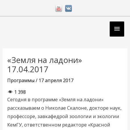
Перейти
к
содержимому
Глав
мен
Навигация
по
«Земля на ладони»
записям
17.04.2017
Программы
/
17 апреля 2017
1 398
Сегодня в программе «Земля на ладони»
рассказываем о Николае Скалоне, докторе наук,
профессоре, завкафедрой зоологии и экологии
КемГУ, ответственном редакторе «Красной