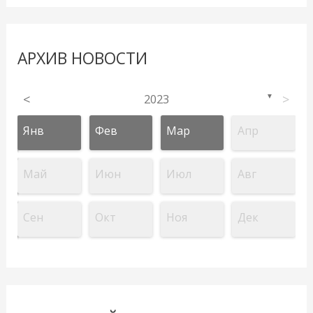
АРХИВ НОВОСТИ
<
2023
>
▼
Янв
Фев
Мар
Апр
Май
Июн
Июл
Авг
Сен
Окт
Ноя
Дек