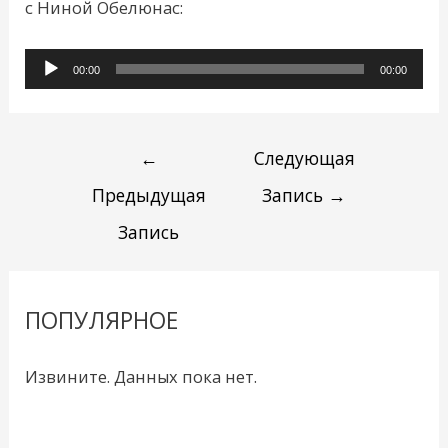
с Ниной Обелюнас:
Аудиоплеер
00:00
00:00
←
Следующая
Предыдущая
Запись
→
Запись
ПОПУЛЯРНОЕ
Извините. Данных пока нет.