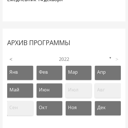
АРХИВ ПРОГРАММЫ
<
2022
>
▼
Янв
Фев
Мар
Апр
Май
Июн
Июл
Авг
Сен
Окт
Ноя
Дек