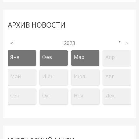
АРХИВ НОВОСТИ
<
2023
>
▼
Янв
Фев
Мар
Апр
Май
Июн
Июл
Авг
Сен
Окт
Ноя
Дек