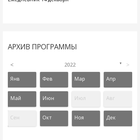
АРХИВ ПРОГРАММЫ
<
2022
>
▼
Янв
Фев
Мар
Апр
Май
Июн
Июл
Авг
Сен
Окт
Ноя
Дек