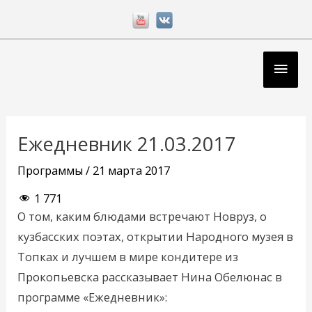
Перейти
к
содержимому
Глав
мен
Навигация
по
Ежедневник 21.03.2017
записям
Программы
/
21 марта 2017
1 771
О том, каким блюдами встречают Новруз, о
кузбасских поэтах, открытии Народного музея в
Топках и лучшем в мире кондитере из
Прокопьевска рассказывает Нина Обелюнас в
программе «Ежедневник»: