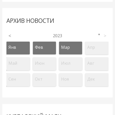
АРХИВ НОВОСТИ
<
2023
>
▼
Янв
Фев
Мар
Апр
Май
Июн
Июл
Авг
Сен
Окт
Ноя
Дек