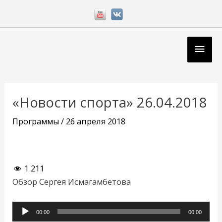
Перейти
к
содержимому
Глав
мен
Навигация
по
«Новости спорта» 26.04.2018
записям
Программы
/
26 апреля 2018
1 211
Обзор Сергея Исмагамбетова
Аудиоплеер
00:00
00:00