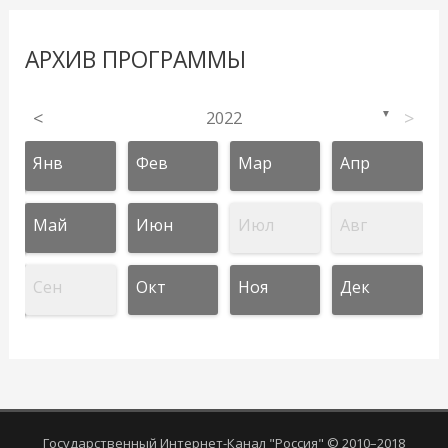
АРХИВ ПРОГРАММЫ
<
2022
>
▼
Янв
Фев
Мар
Апр
Май
Июн
Июл
Авг
Сен
Окт
Ноя
Дек
Государственный Интернет-Канал "Россия" © 2010–2018