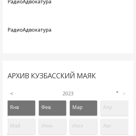
РадиоАдвокатура
РадиоАдвокатура
АРХИВ КУЗБАССКИЙ МАЯК
<
2023
>
▼
Янв
Фев
Мар
Апр
Май
Июн
Июл
Авг