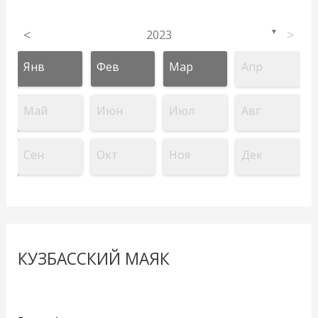
<
2023
>
▼
Янв
Фев
Мар
Апр
Май
Июн
Июл
Авг
Сен
Окт
Ноя
Дек
КУЗБАССКИЙ МАЯК