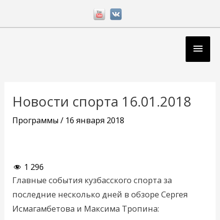
Перейти
к
содержимому
Глав
мен
Навигация
по
Новости спорта 16.01.2018
записям
Программы
/
16 января 2018
1 296
Главные события кузбасского спорта за
последние несколько дней в обзоре Сергея
Исмагамбетова и Максима Тропина: