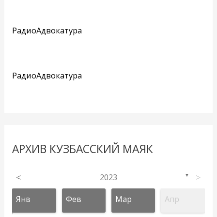
РадиоАдвокатура
РадиоАдвокатура
АРХИВ КУЗБАССКИЙ МАЯК
<
2023
>
▼
Янв
Фев
Мар
Апр