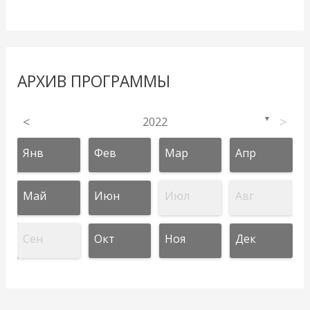
АРХИВ ПРОГРАММЫ
<
2022
>
▼
Янв
Фев
Мар
Апр
Май
Июн
Июл
Авг
Сен
Окт
Ноя
Дек