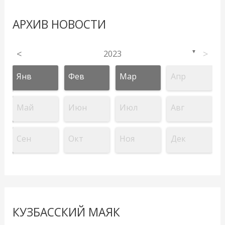
АРХИВ НОВОСТИ
<
2023
>
▼
Янв
Фев
Мар
Апр
Май
Июн
Июл
Авг
Сен
Окт
Ноя
Дек
КУЗБАССКИЙ МАЯК