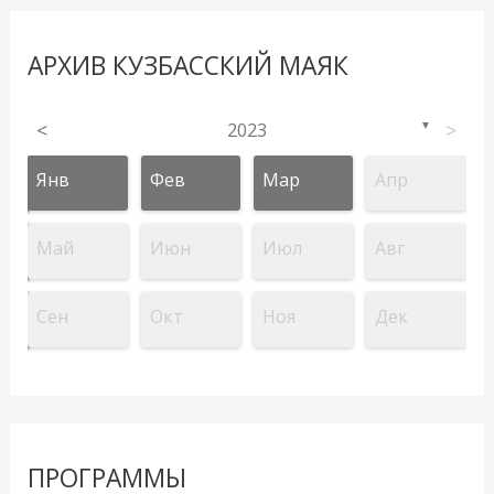
АРХИВ КУЗБАССКИЙ МАЯК
<
2023
>
▼
Янв
Фев
Мар
Апр
Май
Июн
Июл
Авг
Сен
Окт
Ноя
Дек
ПРОГРАММЫ