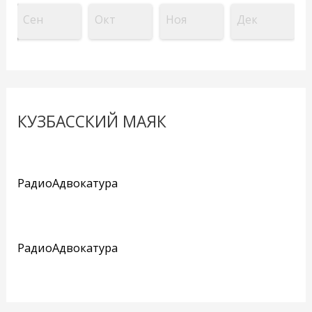
Сен
Окт
Ноя
Дек
КУЗБАССКИЙ МАЯК
РадиоАдвокатура
РадиоАдвокатура