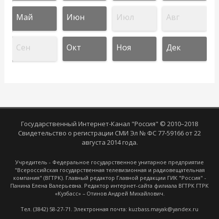
Май
Июн
Июл
Авг
Сен
Окт
Ноя
Дек
Государственный Интернет-Канал "Россия" © 2010–2018
Свидетельство о регистрации СМИ Эл № ФС 77-59166 от 22
августа 2014 года.
Учредитель - Федеральное государственное унитарное предприятие
"Всероссийская государственная телевизионная и радиовещательная
компания" (ВГТРК). Главный редактор Главной редакции ГИК "Россия" -
Панина Елена Валерьевна. Редактор интернет-сайта филиала ВГТРК ГТРК
«Кузбасс» – Отинов Андрей Михайлович.
Тел. (3842) 58-27-71. Электронная почта: kuzbass.mayak@yandex.ru