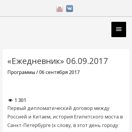
Перейти
к
содержимому
Глав
мен
Навигация
по
«Ежедневник» 06.09.2017
записям
Программы
/
06 сентября 2017
1 301
Первый дипломатический договор между
Россией и Китаем, история Египетского моста в
Санкт-Петербурге (к слову, в этот день городу