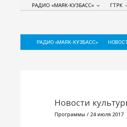
Перейти
РАДИО «МАЯК-КУЗБАСС»
ГТРК
к
содержимому
РАДИО «МАЯК-КУЗБАСС»
НОВОС
Навигация
по
записям
Новости культур
Программы
/
24 июля 2017