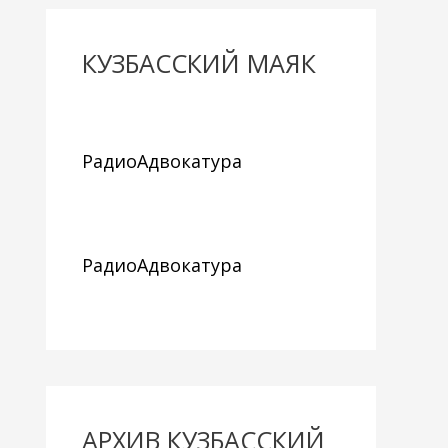
КУЗБАССКИЙ МАЯК
РадиоАдвокатура
РадиоАдвокатура
АРХИВ КУЗБАССКИЙ