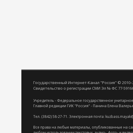
Государственный Интернет-Канал "Россия" © 2010–
Свидетельство о регистрации СМИ Эл № ФС 77-59166 
Учредитель - Федеральное государственное унитарное
Главной редакции ГИК "Россия" - Панина Елена Валерь
Тел. (3842) 58-27-71. Электронная почта: kuzbass.mayak
Все права на любые материалы, опубликованные на са
любом использовании текстовых, аудио-, фото- и виде