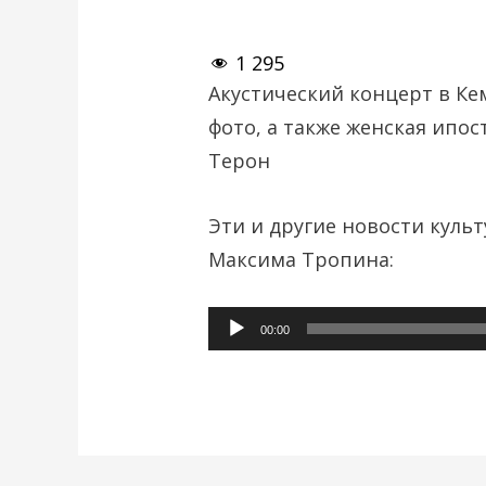
1 295
Акустический концерт в Кем
фото, а также женская ипо
Терон
Эти и другие новости куль
Максима Тропина:
Аудиоплеер
00:00