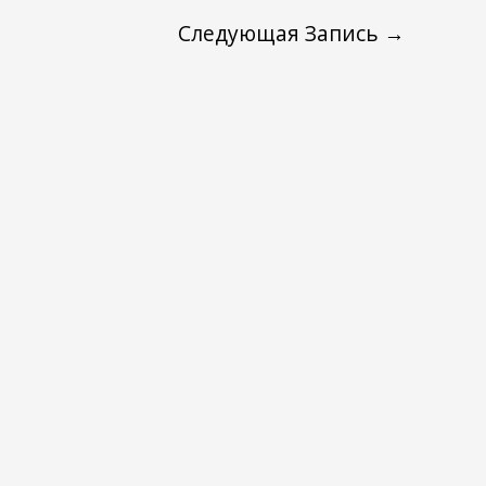
увеличить
Следующая Запись
→
или
уменьшить
громкость.