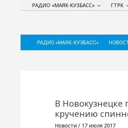
Перейти
РАДИО «МАЯК-КУЗБАСС»
ГТРК
к
содержимому
РАДИО «МАЯК-КУЗБАСС»
НОВОС
Навигация
по
записям
В Новокузнецке 
кручению спинн
Новости
/
17 июля 2017