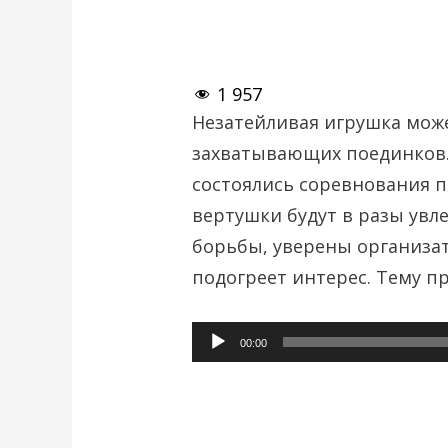
1 957
Незатейливая игрушка може
захватывающих поединков.
состоялись соревнования 
вертушки будут в разы увле
борьбы, уверены организат
подогреет интерес. Тему п
Аудиоплеер
00:00