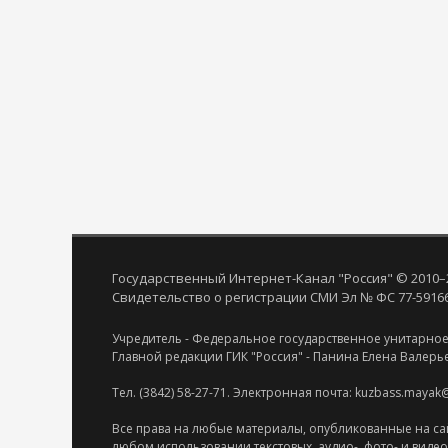
Государственный Интернет-Канал "Россия" © 2010–
Свидетельство о регистрации СМИ Эл № ФС 77-59166 
Учредитель - Федеральное государственное унитарное
Главной редакции ГИК "Россия" - Панина Елена Валерь
Тел. (3842) 58-27-71. Электронная почта: kuzbass.mayak
Все права на любые материалы, опубликованные на са
любом использовании текстовых, аудио-, фото- и виде