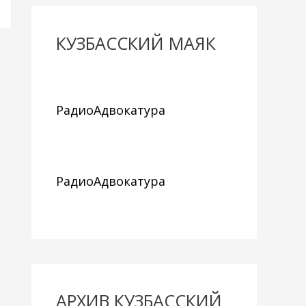
КУЗБАССКИЙ МАЯК
РадиоАдвокатура
РадиоАдвокатура
АРХИВ КУЗБАССКИЙ