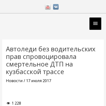
Перейти
к
содержимому
Глав
мен
Навигация
по
Автоледи без водительских
записям
прав спровоцировала
смертельное ДТП на
кузбасской трассе
Новости
/
17 июля 2017
1 228