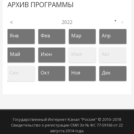
АРХИВ ПРОГРАММЫ
<
2022
>
▼
Янв
Фев
Мар
Апр
Май
Июн
Июл
Авг
Сен
Окт
Ноя
Дек
Государственный Интернет-Канал "Россия" © 2010–2018
Свидетельство о регистрации СМИ Эл № ФС 77-59166 от 22
августа 2014 года.