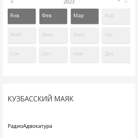
<
2023
>
▼
Янв
Фев
Мар
Апр
Май
Июн
Июл
Авг
Сен
Окт
Ноя
Дек
КУЗБАССКИЙ МАЯК
РадиоАдвокатура