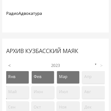
РадиоАдвокатура
АРХИВ КУЗБАССКИЙ МАЯК
<
2023
>
▼
Янв
Фев
Мар
Апр
Май
Июн
Июл
Авг
Сен
Окт
Ноя
Дек