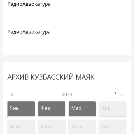
РадиоАдвокатура
РадиоАдвокатура
АРХИВ КУЗБАССКИЙ МАЯК
<
2023
>
▼
Янв
Фев
Мар
Апр
Май
Июн
Июл
Авг