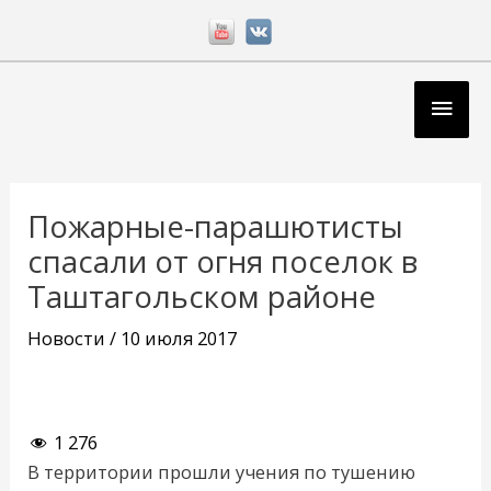
Перейти
к
содержимому
Глав
мен
Навигация
по
Пожарные-парашютисты
записям
спасали от огня поселок в
Таштагольском районе
Новости
/
10 июля 2017
1 276
В территории прошли учения по тушению