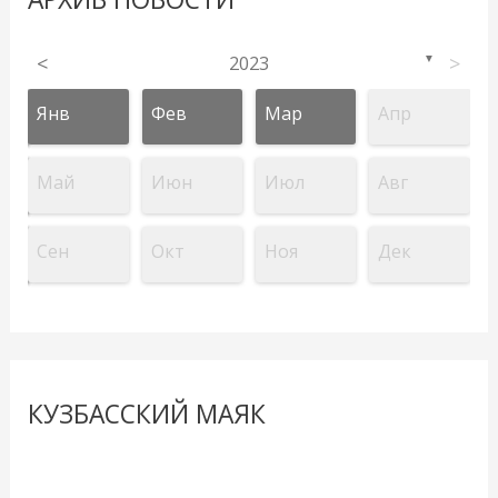
<
2023
>
▼
Янв
Фев
Мар
Апр
Май
Июн
Июл
Авг
Сен
Окт
Ноя
Дек
КУЗБАССКИЙ МАЯК