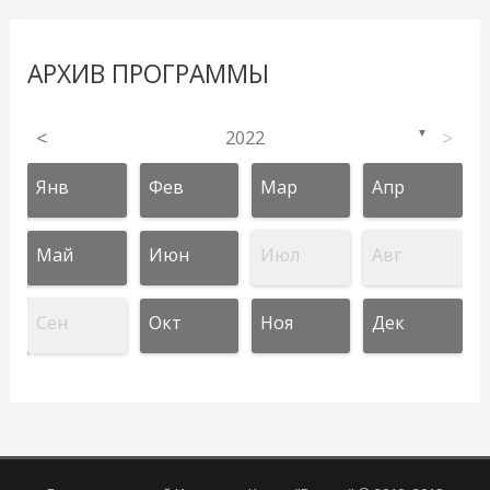
АРХИВ ПРОГРАММЫ
<
2022
>
▼
Янв
Фев
Мар
Апр
Май
Июн
Июл
Авг
Сен
Окт
Ноя
Дек