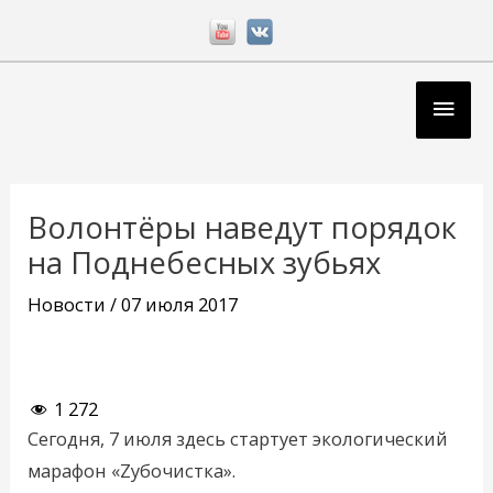
Перейти
к
содержимому
Глав
мен
Навигация
по
Волонтёры наведут порядок
записям
на Поднебесных зубьях
Новости
/
07 июля 2017
1 272
Сегодня, 7 июля здесь стартует экологический
марафон «Zубочистка».