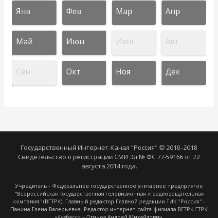
Янв
Фев
Мар
Апр
Май
Июн
Июл
Авг
Сен
Окт
Ноя
Дек
Государственный Интернет-Канал "Россия" © 2010–2018
Свидетельство о регистрации СМИ Эл № ФС 77-59166 от 22
августа 2014 года.
Учредитель - Федеральное государственное унитарное предприятие
"Всероссийская государственная телевизионная и радиовещательная
компания" (ВГТРК). Главный редактор Главной редакции ГИК "Россия" -
Панина Елена Валерьевна. Редактор интернет-сайта филиала ВГТРК ГТРК
«Кузбасс» – Отинов Андрей Михайлович.