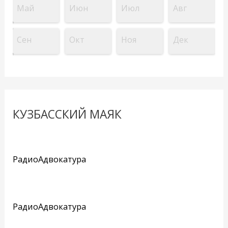
Май
Июн
Июл
Авг
Сен
Окт
Ноя
Дек
КУЗБАССКИЙ МАЯК
РадиоАдвокатура
РадиоАдвокатура