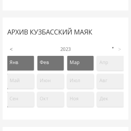
АРХИВ КУЗБАССКИЙ МАЯК
<
2023
>
▼
Янв
Фев
Мар
Апр
Май
Июн
Июл
Авг
Сен
Окт
Ноя
Дек