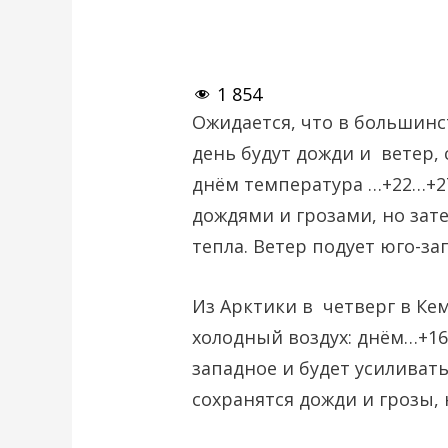
1 854
Ожидается, что в большин
день будут дожди и ветер,
днём температура …+22…+27
дождями и грозами, но зат
тепла. Ветер подует юго-з
Из Арктики в четверг в Ке
холодный воздух: днём…+16
западное и будет усиливать
сохранятся дожди и грозы,