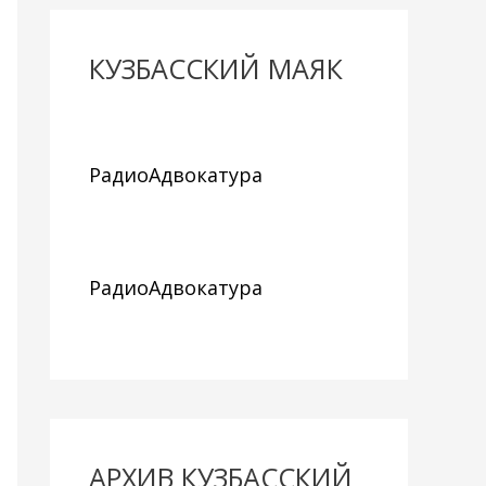
КУЗБАССКИЙ МАЯК
РадиоАдвокатура
РадиоАдвокатура
АРХИВ КУЗБАССКИЙ