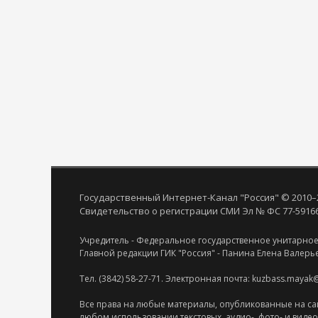
Государственный Интернет-Канал "Россия" © 2010–
Свидетельство о регистрации СМИ Эл № ФС 77-59166 
Учредитель - Федеральное государственное унитарное
Главной редакции ГИК "Россия" - Панина Елена Валерь
Тел. (3842) 58-27-71. Электронная почта: kuzbass.mayak
Все права на любые материалы, опубликованные на са
любом использовании текстовых, аудио-, фото- и виде