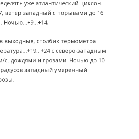
ределять уже атлантический циклон.
, ветер западный с порывами до 16
ы. Ночью…+9…+14.
 в выходные, столбик термометра
пература…+19…+24 с северо-западным
/с, дождями и грозами. Ночью до 10
5 градусов западный умеренный
розы.