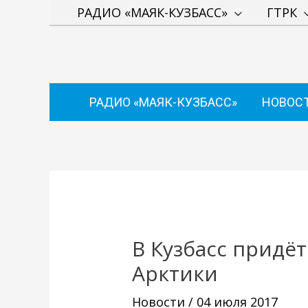
Перейти
РАДИО «МАЯК-КУЗБАСС»
ГТРК
к
содержимому
РАДИО «МАЯК-КУЗБАСС»
НОВОС
Навигация
по
записям
В Кузбасс придё
Арктики
Новости
/
04 июля 2017