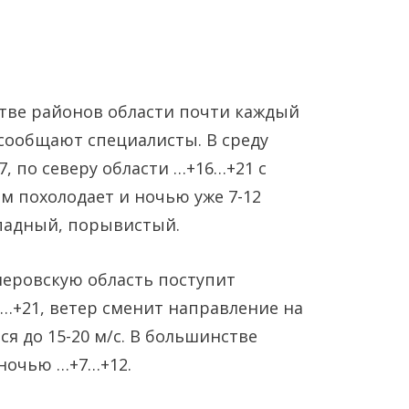
стве районов области почти каждый
 сообщают специалисты. В среду
, по северу области …+16…+21 с
ем похолодает и ночью уже 7-12
Янв
Янв
Янв
Янв
Янв
Янв
Фев
Фев
Фев
Фев
Фев
Фев
Мар
Мар
Мар
Мар
Мар
Мар
ападный, порывистый.
Май
Май
Май
Май
Май
Май
Июн
Июн
Июн
Июн
Июн
Июн
Ию
Ию
Ию
Ию
Ию
Ию
меровскую область поступит
…+21, ветер сменит направление на
Сен
Сен
Сен
Сен
Сен
Сен
Окт
Окт
Окт
Окт
Окт
Окт
Ноя
Ноя
Ноя
Ноя
Ноя
Ноя
ся до 15-20 м/с. В большинстве
 ночью …+7…+12.