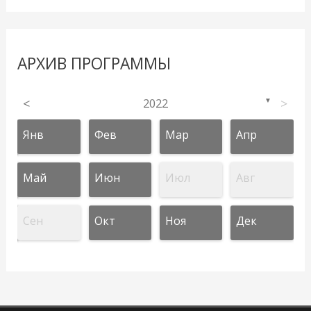
АРХИВ ПРОГРАММЫ
<
2022
>
▼
Янв
Фев
Мар
Апр
Май
Июн
Июл
Авг
Сен
Окт
Ноя
Дек