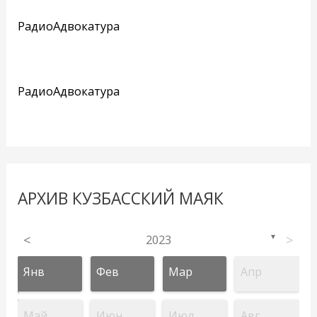
РадиоАдвокатура
РадиоАдвокатура
АРХИВ КУЗБАССКИЙ МАЯК
<
2023
>
▼
Янв
Фев
Мар
Апр
Май
Июн
Июл
Авг