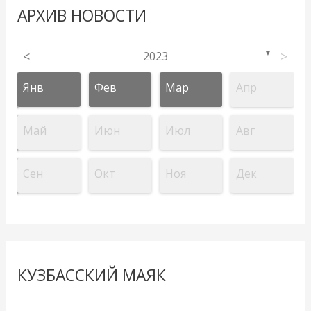
АРХИВ НОВОСТИ
<
2023
>
▼
Янв
Фев
Мар
Апр
Май
Июн
Июл
Авг
Сен
Окт
Ноя
Дек
КУЗБАССКИЙ МАЯК