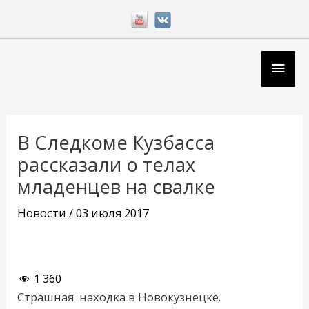
Перейти
к
содержимому
Глав
мен
Навигация
по
В Следкоме Кузбасса
записям
рассказали о телах
младенцев на свалке
Новости
/
03 июля 2017
1 360
Страшная находка в Новокузнецке.