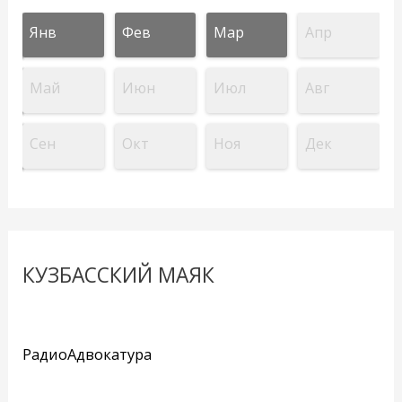
Янв
Фев
Мар
Апр
Май
Июн
Июл
Авг
Сен
Окт
Ноя
Дек
КУЗБАССКИЙ МАЯК
РадиоАдвокатура