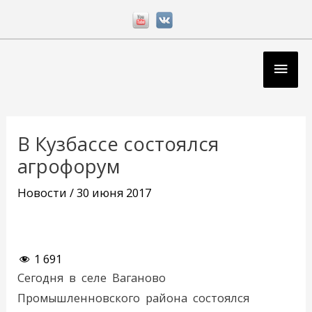
Перейти
к
содержимому
Глав
мен
Навигация
по
В Кузбассе состоялся
записям
агрофорум
Новости
/
30 июня 2017
1 691
Сегодня в селе Ваганово
Промышленновского района состоялся