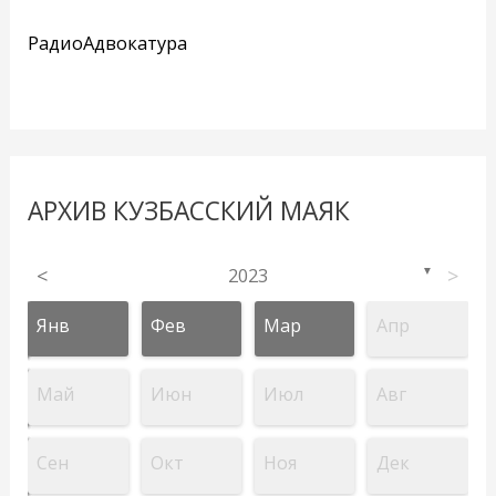
РадиоАдвокатура
АРХИВ КУЗБАССКИЙ МАЯК
<
2023
>
▼
Янв
Фев
Мар
Апр
Май
Июн
Июл
Авг
Сен
Окт
Ноя
Дек