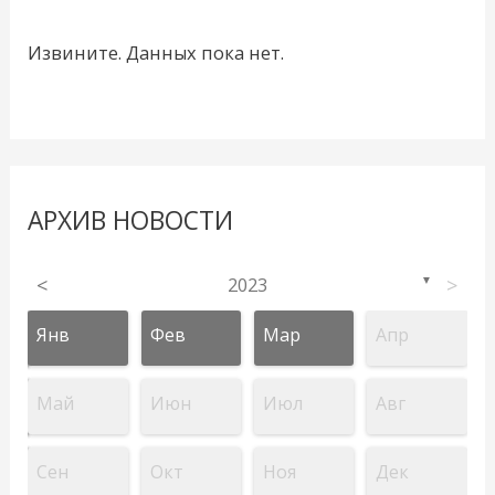
Извините. Данных пока нет.
АРХИВ НОВОСТИ
<
2023
>
▼
Янв
Фев
Мар
Апр
Май
Июн
Июл
Авг
Сен
Окт
Ноя
Дек