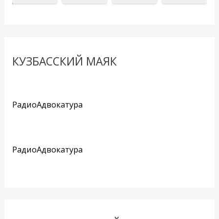
КУЗБАССКИЙ МАЯК
РадиоАдвокатура
РадиоАдвокатура