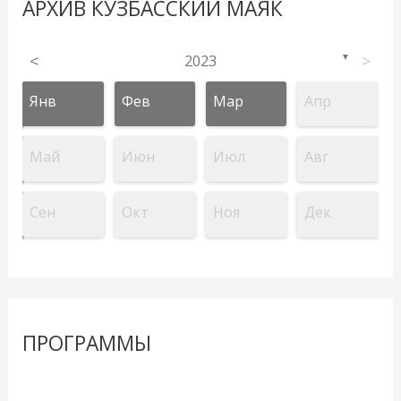
АРХИВ КУЗБАССКИЙ МАЯК
<
2023
>
▼
Янв
Фев
Мар
Апр
Май
Июн
Июл
Авг
Сен
Окт
Ноя
Дек
ПРОГРАММЫ