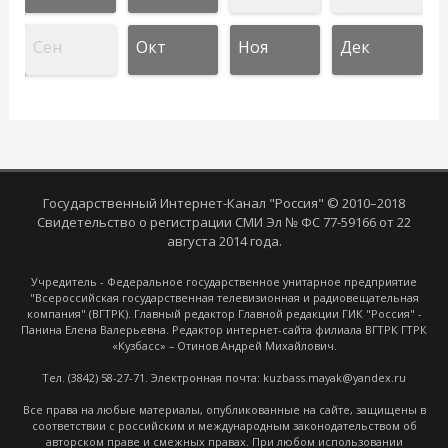
Сен
Окт
Ноя
Дек
Государственный Интернет-Канал "Россия" © 2010–2018
Свидетельство о регистрации СМИ Эл № ФС 77-59166 от 22
августа 2014 года.
Учредитель - Федеральное государственное унитарное предприятие
"Всероссийская государственная телевизионная и радиовещательная
компания" (ВГТРК). Главный редактор Главной редакции ГИК "Россия" -
Панина Елена Валерьевна. Редактор интернет-сайта филиала ВГТРК ГТРК
«Кузбасс» – Отинов Андрей Михайлович.
Тел. (3842) 58-27-71. Электронная почта: kuzbass.mayak@yandex.ru
Все права на любые материалы, опубликованные на сайте, защищены в
соответствии с российским и международным законодательством об
авторском праве и смежных правах. При любом использовании