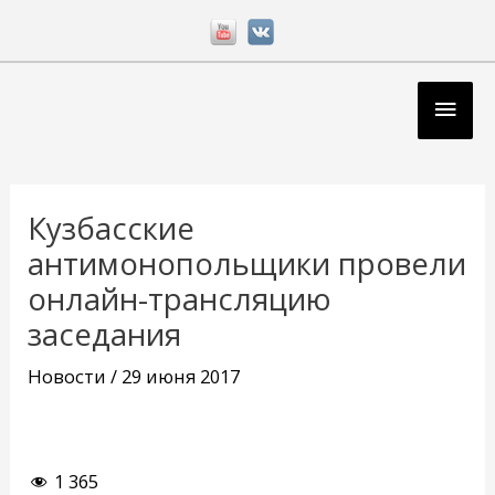
Перейти
к
содержимому
Глав
мен
Навигация
по
Кузбасские
записям
антимонопольщики провели
онлайн-трансляцию
заседания
Новости
/
29 июня 2017
1 365