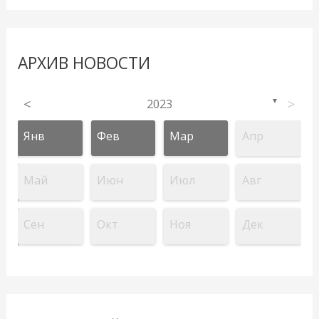
АРХИВ НОВОСТИ
<
2023
>
▼
Янв
Фев
Мар
Апр
Май
Июн
Июл
Авг
Сен
Окт
Ноя
Дек