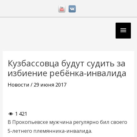
Перейти
к
содержимому
Глав
мен
Навигация
по
Кузбассовца будут судить за
записям
избиение ребёнка-инвалида
Новости
/
29 июня 2017
1 421
В Прокопьевске мужчина регулярно бил своего
5-летнего племянника-инвалида.