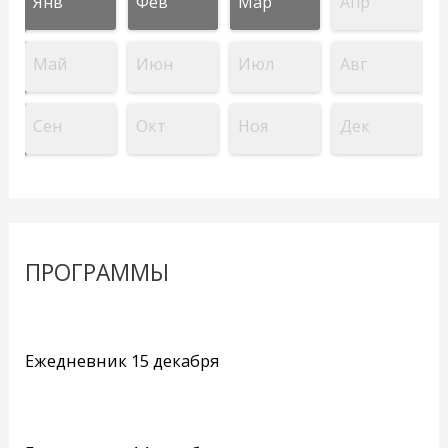
Янв
Фев
Мар
Апр
Май
Июн
Июл
Авг
Сен
Окт
Ноя
Дек
ПРОГРАММЫ
Ежедневник 15 декабря