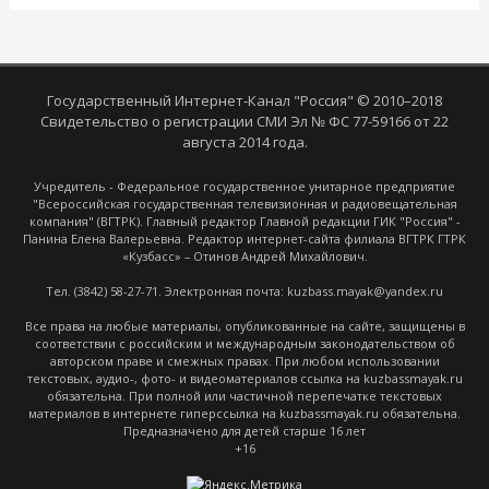
Государственный Интернет-Канал "Россия" © 2010–2018
Свидетельство о регистрации СМИ Эл № ФС 77-59166 от 22
августа 2014 года.
Учредитель - Федеральное государственное унитарное предприятие
"Всероссийская государственная телевизионная и радиовещательная
компания" (ВГТРК). Главный редактор Главной редакции ГИК "Россия" -
Панина Елена Валерьевна. Редактор интернет-сайта филиала ВГТРК ГТРК
«Кузбасс» – Отинов Андрей Михайлович.
Тел. (3842) 58-27-71. Электронная почта: kuzbass.mayak@yandex.ru
Все права на любые материалы, опубликованные на сайте, защищены в
соответствии с российским и международным законодательством об
авторском праве и смежных правах. При любом использовании
текстовых, аудио-, фото- и видеоматериалов ссылка на kuzbassmayak.ru
обязательна. При полной или частичной перепечатке текстовых
материалов в интернете гиперссылка на kuzbassmayak.ru обязательна.
Предназначено для детей старше 16 лет
+16