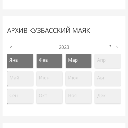
АРХИВ КУЗБАССКИЙ МАЯК
<
2023
>
▼
Янв
Фев
Мар
Апр
Май
Июн
Июл
Авг
Сен
Окт
Ноя
Дек