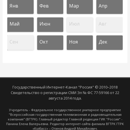
Янв
Фев
Мар
Апр
Май
Июн
Июл
Авг
Сен
Окт
Ноя
Дек
Государственный Интернет-Канал "Россия" © 2010–2018
Свидетельство о регистрации СМИ Эл № ФС 77-59166 от 22
августа 2014 года.
Учредитель - Федеральное государственное унитарное предприятие
"Всероссийская государственная телевизионная и радиовещательная
компания" (ВГТРК). Главный редактор Главной редакции ГИК "Россия" -
Панина Елена Валерьевна. Редактор интернет-сайта филиала ВГТРК ГТРК
«Кузбасс» – Отинов Андрей Михайлович.