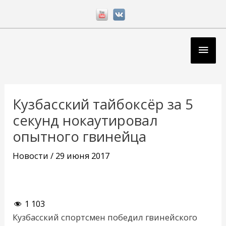
Перейти
к
содержимому
Глав
мен
Навигация
по
Кузбасский тайбоксёр за 5
записям
секунд нокаутировал
опытного гвинейца
Новости
/
29 июня 2017
1 103
Кузбасский спортсмен победил гвинейского