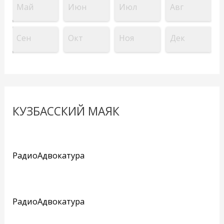
Май
Июн
Июл
Авг
Сен
Окт
Ноя
Дек
КУЗБАССКИЙ МАЯК
РадиоАдвокатура
РадиоАдвокатура