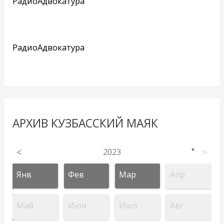
РадиоАдвокатура
РадиоАдвокатура
АРХИВ КУЗБАССКИЙ МАЯК
<
2023
>
▼
Янв
Фев
Мар
Апр
Май
Июн
Июл
Авг