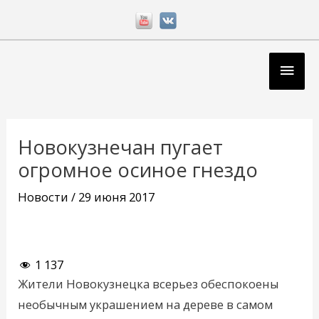
Перейти
к
содержимому
Глав
мен
Навигация
по
Новокузнечан пугает
записям
огромное осиное гнездо
Новости
/
29 июня 2017
1 137
Жители Новокузнецка всерьез обеспокоены
необычным украшением на дереве в самом