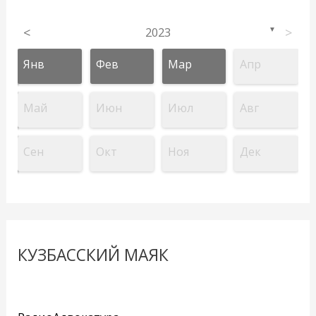
<
2023
>
▼
Янв
Фев
Мар
Апр
Май
Июн
Июл
Авг
Сен
Окт
Ноя
Дек
КУЗБАССКИЙ МАЯК