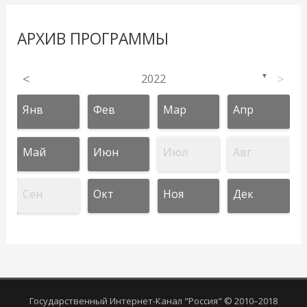
АРХИВ ПРОГРАММЫ
<
2022
>
▼
Янв
Фев
Мар
Апр
Май
Июн
Июл
Авг
Сен
Окт
Ноя
Дек
Государственный Интернет-Канал "Россия" © 2010–2018