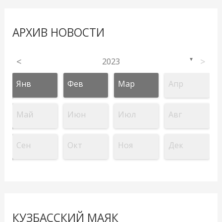
АРХИВ НОВОСТИ
<
2023
>
▼
Янв
Фев
Мар
Апр
Май
Июн
Июл
Авг
Сен
Окт
Ноя
Дек
КУЗБАССКИЙ МАЯК