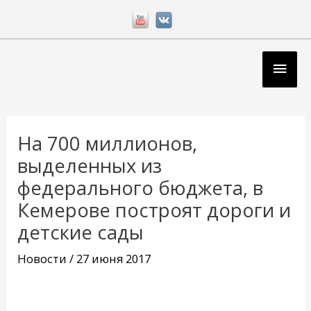
Перейти
к
содержимому
Глав
мен
Навигация
по
На 700 миллионов,
записям
выделенных из
федерального бюджета, в
Кемерове построят дороги и
детские сады
Новости
/
27 июня 2017