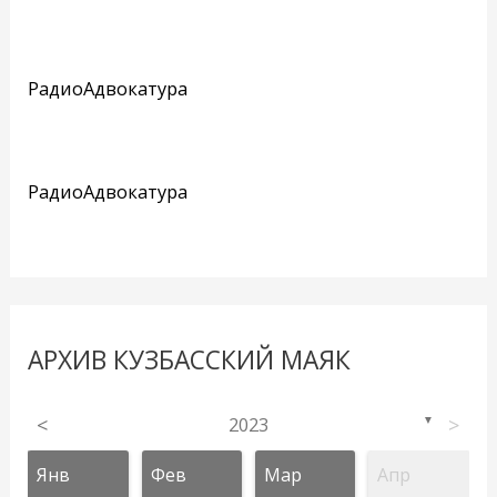
РадиоАдвокатура
РадиоАдвокатура
АРХИВ КУЗБАССКИЙ МАЯК
<
2023
>
▼
Янв
Фев
Мар
Апр