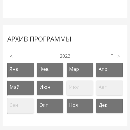
АРХИВ ПРОГРАММЫ
<
2022
>
▼
Янв
Фев
Мар
Апр
Май
Июн
Июл
Авг
Сен
Окт
Ноя
Дек