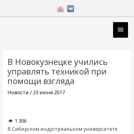
Перейти
к
содержимому
Глав
мен
Навигация
по
В Новокузнецке учились
записям
управлять техникой при
помощи взгляда
Новости
/
23 июня 2017
1 306
В Сибирском индустриальном университете