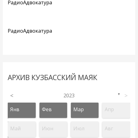
РадиоАдвокатура
РадиоАдвокатура
АРХИВ КУЗБАССКИЙ МАЯК
<
2023
>
▼
Янв
Фев
Мар
Апр
Май
Июн
Июл
Авг