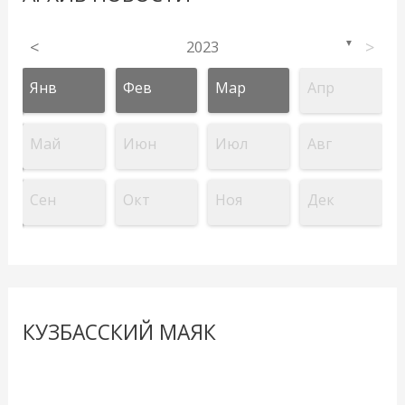
<
2023
>
▼
Янв
Фев
Мар
Апр
Май
Июн
Июл
Авг
Сен
Окт
Ноя
Дек
КУЗБАССКИЙ МАЯК