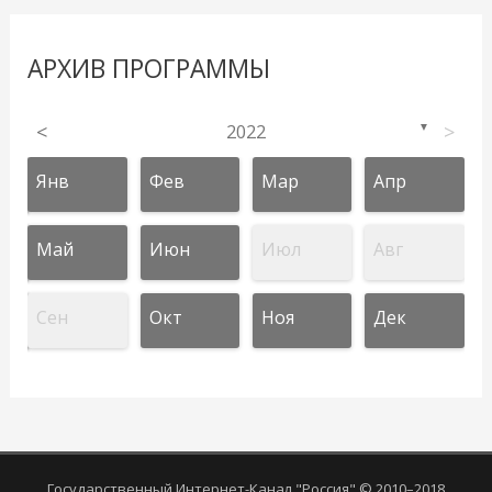
АРХИВ ПРОГРАММЫ
<
2022
>
▼
Янв
Фев
Мар
Апр
Май
Июн
Июл
Авг
Сен
Окт
Ноя
Дек
Государственный Интернет-Канал "Россия" © 2010–2018