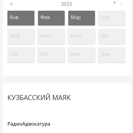
<
2023
>
▼
Янв
Фев
Мар
Апр
Май
Июн
Июл
Авг
Сен
Окт
Ноя
Дек
КУЗБАССКИЙ МАЯК
РадиоАдвокатура