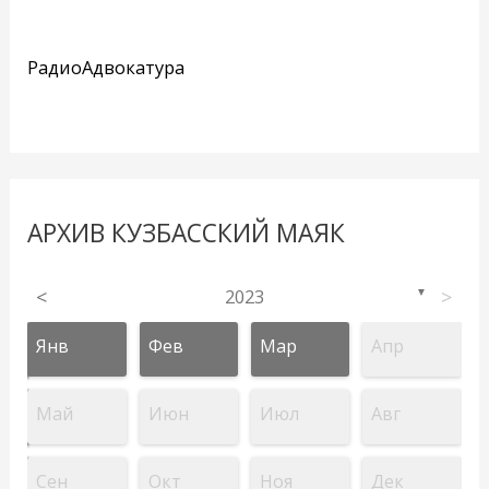
РадиоАдвокатура
АРХИВ КУЗБАССКИЙ МАЯК
<
2023
>
▼
Янв
Фев
Мар
Апр
Май
Июн
Июл
Авг
Сен
Окт
Ноя
Дек