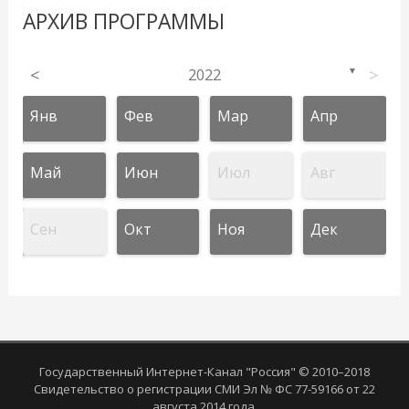
АРХИВ ПРОГРАММЫ
<
2022
>
▼
Янв
Фев
Мар
Апр
Май
Июн
Июл
Авг
Сен
Окт
Ноя
Дек
Государственный Интернет-Канал "Россия" © 2010–2018
Свидетельство о регистрации СМИ Эл № ФС 77-59166 от 22
августа 2014 года.