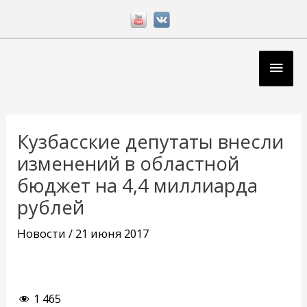
Перейти
к
содержимому
Глав
мен
Навигация
по
Кузбасские депутаты внесли
записям
изменений в областной
бюджет на 4,4 миллиарда
рублей
Новости
/
21 июня 2017
1 465