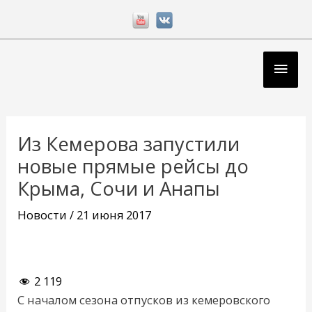
Перейти
к
содержимому
Глав
мен
Навигация
по
Из Кемерова запустили
записям
новые прямые рейсы до
Крыма, Сочи и Анапы
Новости
/
21 июня 2017
2 119
С началом сезона отпусков из кемеровского