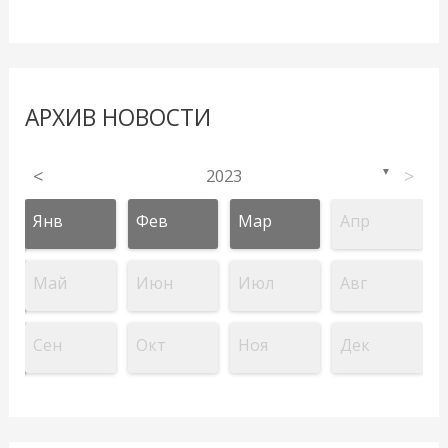
АРХИВ НОВОСТИ
<
2023
>
▼
Янв
Фев
Мар
Апр
Май
Июн
Июл
Авг
Сен
Окт
Ноя
Дек