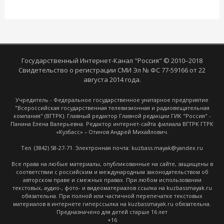
Государственный Интернет-Канал "Россия" © 2010–2018
Свидетельство о регистрации СМИ Эл № ФС 77-59166 от 22
августа 2014 года.
Учредитель - Федеральное государственное унитарное предприятие
"Всероссийская государственная телевизионная и радиовещательная
компания" (ВГТРК). Главный редактор Главной редакции ГИК "Россия" -
Панина Елена Валерьевна. Редактор интернет-сайта филиала ВГТРК ГТРК
«Кузбасс» – Отинов Андрей Михайлович.
Тел. (3842) 58-27-71. Электронная почта: kuzbass.mayak@yandex.ru
Все права на любые материалы, опубликованные на сайте, защищены в
соответствии с российским и международным законодательством об
авторском праве и смежных правах. При любом использовании
текстовых, аудио-, фото- и видеоматериалов ссылка на kuzbassmayak.ru
обязательна. При полной или частичной перепечатке текстовых
материалов в интернете гиперссылка на kuzbassmayak.ru обязательна.
Предназначено для детей старше 16 лет
+16