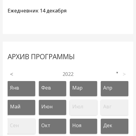
Ежедневник 14 декабря
АРХИВ ПРОГРАММЫ
<
2022
>
▼
Янв
Фев
Мар
Апр
Май
Июн
Июл
Авг
Сен
Окт
Ноя
Дек