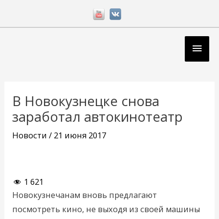
Перейти
к
содержимому
Глав
мен
Навигация
по
В Новокузнецке снова
записям
заработал автокинотеатр
Новости
/
21 июня 2017
1 621
Новокузнечанам вновь предлагают
посмотреть кино, не выходя из своей машины