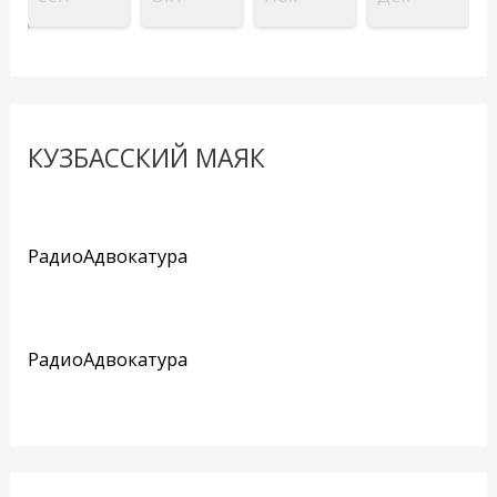
КУЗБАССКИЙ МАЯК
РадиоАдвокатура
РадиоАдвокатура