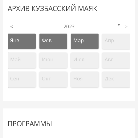
АРХИВ КУЗБАССКИЙ МАЯК
<
2023
>
▼
Янв
Фев
Мар
Апр
Май
Июн
Июл
Авг
Сен
Окт
Ноя
Дек
ПРОГРАММЫ