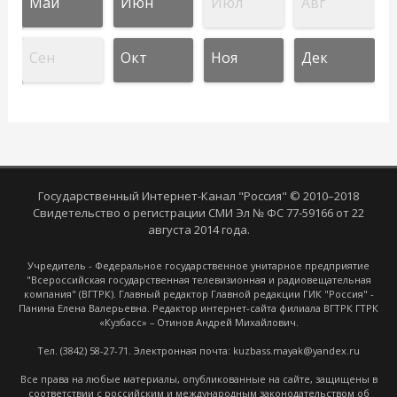
Май
Июн
Июл
Авг
Сен
Окт
Ноя
Дек
Государственный Интернет-Канал "Россия" © 2010–2018
Свидетельство о регистрации СМИ Эл № ФС 77-59166 от 22
августа 2014 года.
Учредитель - Федеральное государственное унитарное предприятие
"Всероссийская государственная телевизионная и радиовещательная
компания" (ВГТРК). Главный редактор Главной редакции ГИК "Россия" -
Панина Елена Валерьевна. Редактор интернет-сайта филиала ВГТРК ГТРК
«Кузбасс» – Отинов Андрей Михайлович.
Тел. (3842) 58-27-71. Электронная почта: kuzbass.mayak@yandex.ru
Все права на любые материалы, опубликованные на сайте, защищены в
соответствии с российским и международным законодательством об