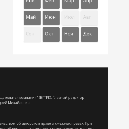
Апр
Апр
Апр
Апр
Апр
Янв
Фев
Мар
Апр
л
л
л
л
л
Авг
Авг
Авг
Авг
Авг
Май
Июн
Июл
Авг
Дек
Дек
Дек
Дек
Дек
Сен
Окт
Ноя
Дек
щательная компания" (ВГТРК). Главный редактор
ндрей Михайлович.
ельством об авторском праве и смежных правах. При
тичной перепечатке текстовых материалов в интернете