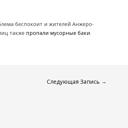
вниз,
чтобы
увеличить
блема беспокоит и жителей Анжеро-
или
улиц также
пропали мусорные баки
.
уменьшить
громкость.
Следующая Запись
→