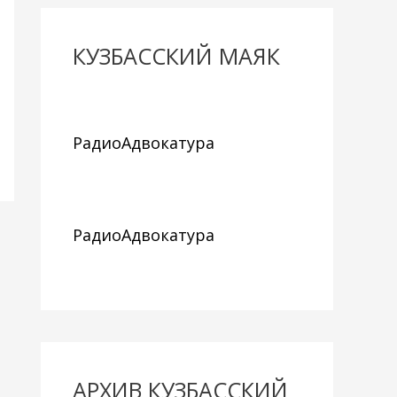
КУЗБАССКИЙ МАЯК
РадиоАдвокатура
РадиоАдвокатура
АРХИВ КУЗБАССКИЙ