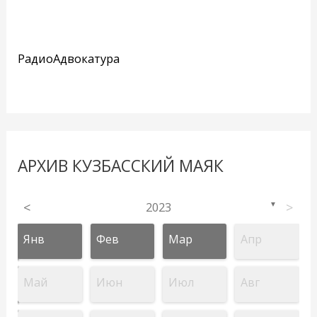
РадиоАдвокатура
АРХИВ КУЗБАССКИЙ МАЯК
<
2023
>
▼
Янв
Фев
Мар
Апр
Май
Июн
Июл
Авг