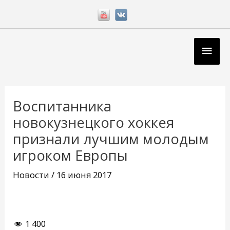
Перейти
к
содержимому
Глав
мен
Навигация
по
Воспитанника
записям
новокузнецкого хоккея
признали лучшим молодым
игроком Европы
Новости
/
16 июня 2017
1 400