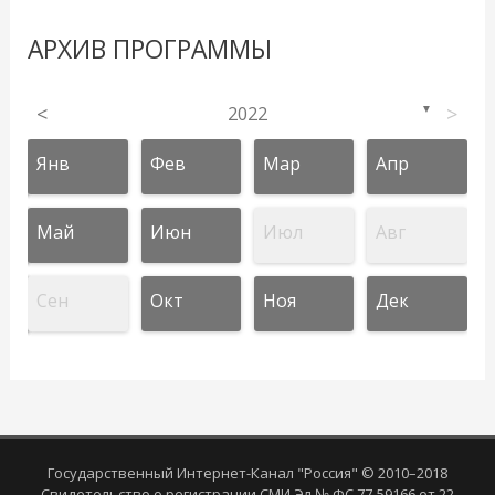
АРХИВ ПРОГРАММЫ
<
2022
>
▼
Янв
Фев
Мар
Апр
Май
Июн
Июл
Авг
Сен
Окт
Ноя
Дек
Государственный Интернет-Канал "Россия" © 2010–2018
Свидетельство о регистрации СМИ Эл № ФС 77-59166 от 22