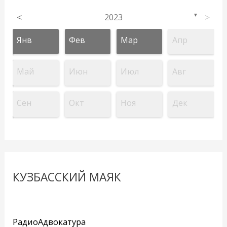
<
2023
>
▼
Янв
Фев
Мар
Апр
Май
Июн
Июл
Авг
Сен
Окт
Ноя
Дек
КУЗБАССКИЙ МАЯК
РадиоАдвокатура