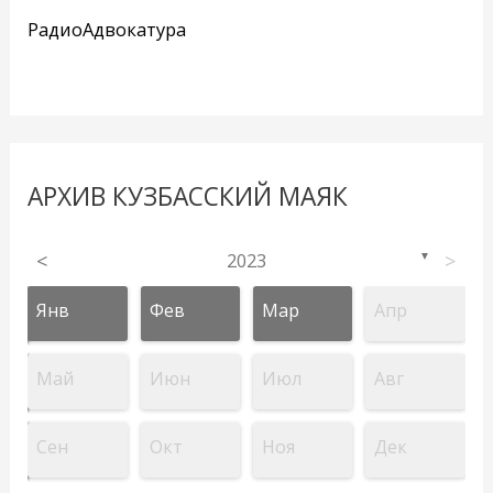
РадиоАдвокатура
АРХИВ КУЗБАССКИЙ МАЯК
<
2023
>
▼
Янв
Фев
Мар
Апр
Май
Июн
Июл
Авг
Сен
Окт
Ноя
Дек