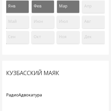
Янв
Фев
Мар
Апр
Май
Июн
Июл
Авг
Сен
Окт
Ноя
Дек
КУЗБАССКИЙ МАЯК
РадиоАдвокатура