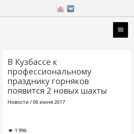
Перейти
к
содержимому
Глав
мен
Навигация
по
В Кузбассе к
записям
профессиональному
празднику горняков
появится 2 новых шахты
Новости
/
06 июня 2017
1 996