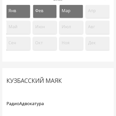
Янв
Фев
Мар
Апр
Май
Июн
Июл
Авг
Сен
Окт
Ноя
Дек
КУЗБАССКИЙ МАЯК
РадиоАдвокатура