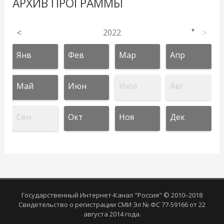
АРХИВ ПРОГРАММЫ
<
2022
>
▼
Янв
Фев
Мар
Апр
Май
Июн
Июл
Авг
Сен
Окт
Ноя
Дек
Государственный Интернет-Канал "Россия" © 2010–2018
Свидетельство о регистрации СМИ Эл № ФС 77-59166 от 22
августа 2014 года.