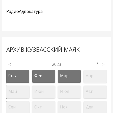
РадиоАдвокатура
АРХИВ КУЗБАССКИЙ МАЯК
<
2023
>
▼
Янв
Фев
Мар
Апр
Май
Июн
Июл
Авг
Сен
Окт
Ноя
Дек