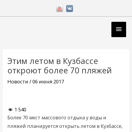
Перейти
к
содержимому
Глав
мен
Навигация
по
Этим летом в Кузбассе
записям
откроют более 70 пляжей
Новости
/
06 июня 2017
1 540
Более 70 мест массового отдыха у воды и
пляжей планируется открыть летом в Кузбассе,