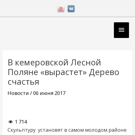
Перейти
к
содержимому
Глав
мен
Навигация
по
В кемеровской Лесной
записям
Поляне «вырастет» Дерево
счастья
Новости
/
06 июня 2017
1 714
Скульптуру установят в самом молодом районе