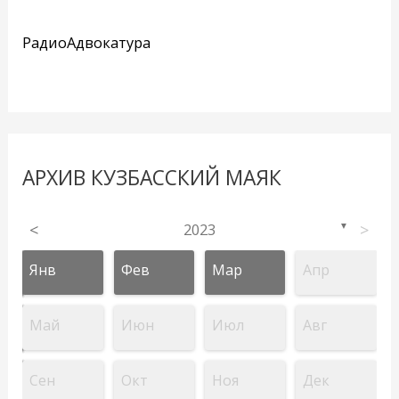
РадиоАдвокатура
АРХИВ КУЗБАССКИЙ МАЯК
<
2023
>
▼
Янв
Фев
Мар
Апр
Май
Июн
Июл
Авг
Сен
Окт
Ноя
Дек