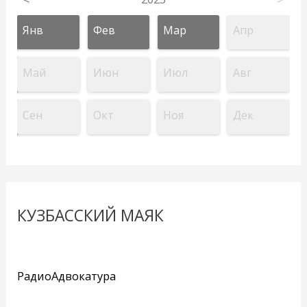
Янв
Фев
Мар
Апр
Май
Июн
Июл
Авг
Сен
Окт
Ноя
Дек
КУЗБАССКИЙ МАЯК
РадиоАдвокатура