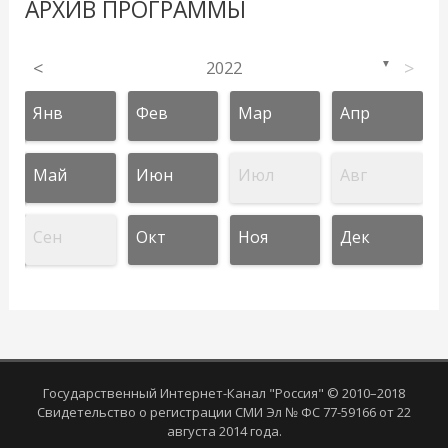
АРХИВ ПРОГРАММЫ
<
2022
>
▼
Янв
Фев
Мар
Апр
Май
Июн
Июл
Авг
Сен
Окт
Ноя
Дек
Государственный Интернет-Канал "Россия" © 2010–2018
Свидетельство о регистрации СМИ Эл № ФС 77-59166 от 22
августа 2014 года.