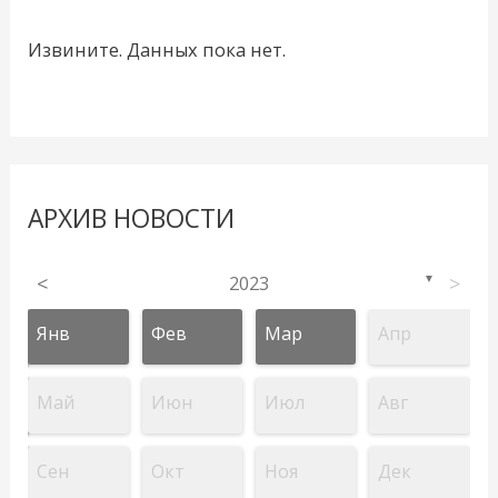
Извините. Данных пока нет.
АРХИВ НОВОСТИ
<
2023
>
▼
Янв
Фев
Мар
Апр
Май
Июн
Июл
Авг
Сен
Окт
Ноя
Дек