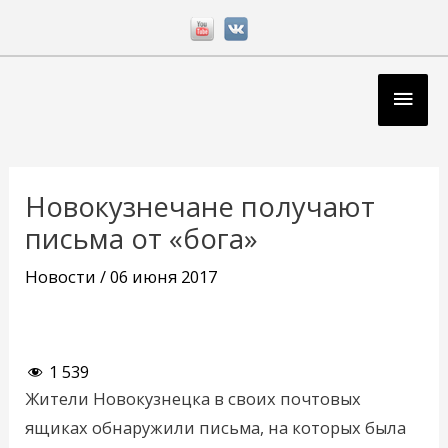
Перейти
к
содержимому
Глав
мен
Навигация
по
Новокузнечане получают
записям
письма от «бога»
Новости
/
06 июня 2017
1 539
Жители Новокузнецка в своих почтовых
ящиках обнаружили письма, на которых была