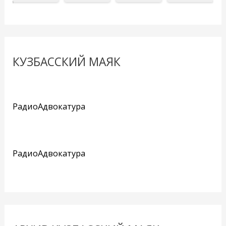
КУЗБАССКИЙ МАЯК
РадиоАдвокатура
РадиоАдвокатура