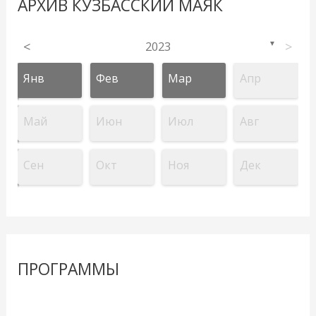
АРХИВ КУЗБАССКИЙ МАЯК
<
2023
>
▼
Янв
Фев
Мар
Апр
Май
Июн
Июл
Авг
Сен
Окт
Ноя
Дек
ПРОГРАММЫ