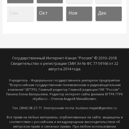
Сен
Окт
Ноя
Дек
Государственный Интернет-Канал "Россия" © 2010–2018
Свидетельство о регистрации СМИ Эл № ФС 77-59166 от 22
августа 2014 года.
Учредитель - Федеральное государственное унитарное предприятие
"Всероссийская государственная телевизионная и радиовещательная
компания" (ВГТРК). Главный редактор Главной редакции ГИК "Россия" -
Панина Елена Валерьевна. Редактор интернет-сайта филиала ВГТРК ГТРК
«Кузбасс» – Отинов Андрей Михайлович.
Тел. (3842) 58-27-71. Электронная почта: kuzbass.mayak@yandex.ru
Все права на любые материалы, опубликованные на сайте, защищены в
соответствии с российским и международным законодательством об
авторском праве и смежных правах. При любом использовании