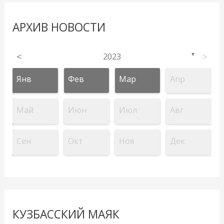
АРХИВ НОВОСТИ
<
2023
>
▼
Янв
Фев
Мар
Апр
Май
Июн
Июл
Авг
Сен
Окт
Ноя
Дек
КУЗБАССКИЙ МАЯК