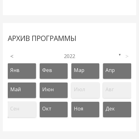
АРХИВ ПРОГРАММЫ
<
2022
>
▼
Янв
Фев
Мар
Апр
Май
Июн
Июл
Авг
Сен
Окт
Ноя
Дек