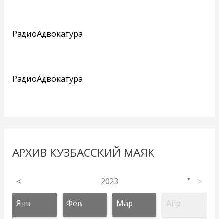
РадиоАдвокатура
РадиоАдвокатура
АРХИВ КУЗБАССКИЙ МАЯК
<
2023
>
▼
Янв
Фев
Мар
Апр