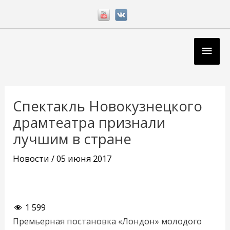
Перейти
к
содержимому
Глав
мен
Навигация
по
Спектакль Новокузнецкого
записям
драмтеатра признали
лучшим в стране
Новости
/
05 июня 2017
1 599
Премьерная постановка «Лондон» молодого