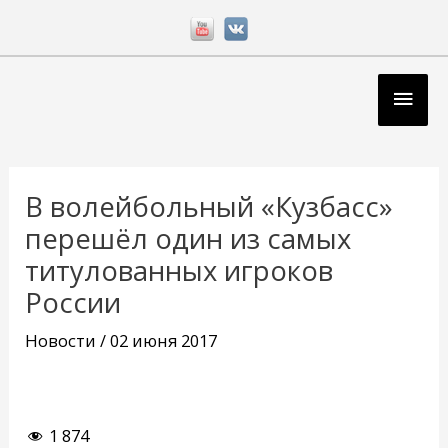
Перейти
к
содержимому
Глав
мен
Навигация
по
В волейбольный «Кузбасс»
записям
перешёл один из самых
титулованных игроков
России
Новости
/
02 июня 2017
1 874