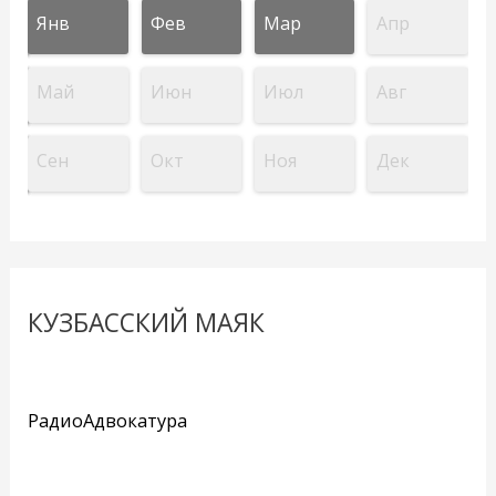
Янв
Фев
Мар
Апр
Май
Июн
Июл
Авг
Сен
Окт
Ноя
Дек
КУЗБАССКИЙ МАЯК
РадиоАдвокатура