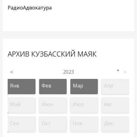
РадиоАдвокатура
АРХИВ КУЗБАССКИЙ МАЯК
<
2023
>
▼
Янв
Фев
Мар
Апр
Май
Июн
Июл
Авг
Сен
Окт
Ноя
Дек