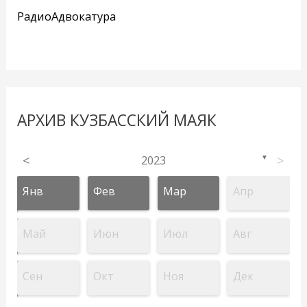
РадиоАдвокатура
АРХИВ КУЗБАССКИЙ МАЯК
<
2023
>
▼
Янв
Фев
Мар
Апр
Май
Июн
Июл
Авг
Сен
Окт
Ноя
Дек