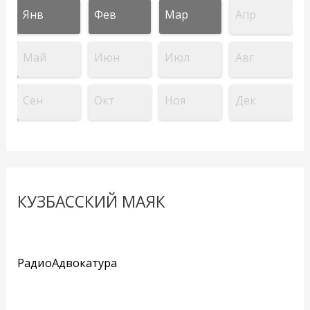
Янв
Фев
Мар
Апр
Май
Июн
Июл
Авг
Сен
Окт
Ноя
Дек
КУЗБАССКИЙ МАЯК
РадиоАдвокатура