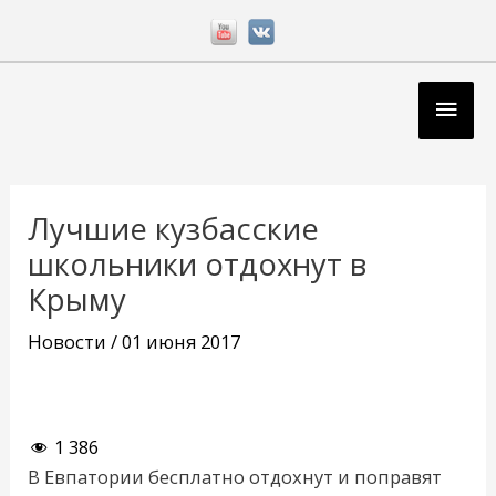
Перейти
к
содержимому
Глав
мен
Навигация
по
Лучшие кузбасские
записям
школьники отдохнут в
Крыму
Новости
/
01 июня 2017
1 386
В Евпатории бесплатно отдохнут и поправят