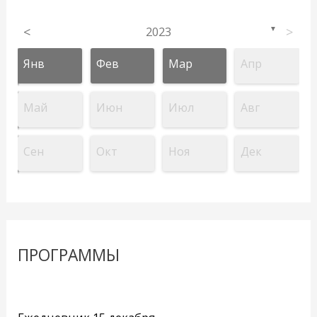
<
2023
>
▼
Янв
Фев
Мар
Апр
Май
Июн
Июл
Авг
Сен
Окт
Ноя
Дек
ПРОГРАММЫ