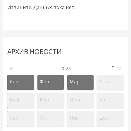
Извините. Данных пока нет.
АРХИВ НОВОСТИ
<
2023
>
▼
Янв
Фев
Мар
Апр
Май
Июн
Июл
Авг
Сен
Окт
Ноя
Дек