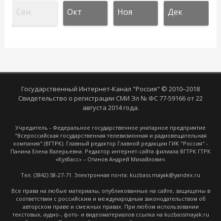
Сен
Окт
Ноя
Дек
Государственный Интернет-Канал "Россия" © 2010–2018
Свидетельство о регистрации СМИ Эл № ФС 77-59166 от 22
августа 2014 года.
Учредитель - Федеральное государственное унитарное предприятие
"Всероссийская государственная телевизионная и радиовещательная
компания" (ВГТРК). Главный редактор Главной редакции ГИК "Россия" -
Панина Елена Валерьевна. Редактор интернет-сайта филиала ВГТРК ГТРК
«Кузбасс» – Отинов Андрей Михайлович.
Тел. (3842) 58-27-71. Электронная почта: kuzbass.mayak@yandex.ru
Все права на любые материалы, опубликованные на сайте, защищены в
соответствии с российским и международным законодательством об
авторском праве и смежных правах. При любом использовании
текстовых, аудио-, фото- и видеоматериалов ссылка на kuzbassmayak.ru