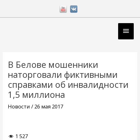
Перейти
к
содержимому
Глав
мен
Навигация
по
В Белове мошенники
записям
наторговали фиктивными
справками об инвалидности
1,5 миллиона
Новости
/
26 мая 2017
1 527