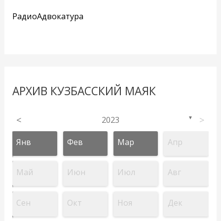
РадиоАдвокатура
АРХИВ КУЗБАССКИЙ МАЯК
<
2023
>
▼
Янв
Фев
Мар
Апр
Май
Июн
Июл
Авг
Сен
Окт
Ноя
Дек