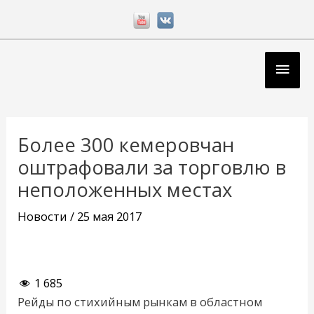
Перейти
к
содержимому
Глав
мен
Навигация
по
Более 300 кемеровчан
записям
оштрафовали за торговлю в
неположенных местах
Новости
/
25 мая 2017
1 685
Рейды по стихийным рынкам в областном