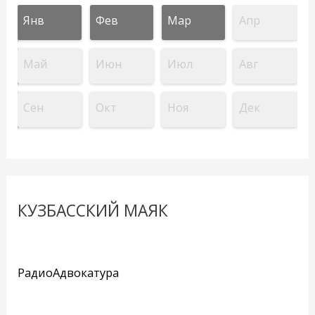
Янв
Фев
Мар
Апр
Май
Июн
Июл
Авг
Сен
Окт
Ноя
Дек
КУЗБАССКИЙ МАЯК
РадиоАдвокатура