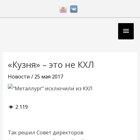
Перейти
к
содержимому
Глав
мен
Навигация
по
«Кузня» – это не КХЛ
записям
Новости
/
25 мая 2017
2 119
Так решил Совет директоров