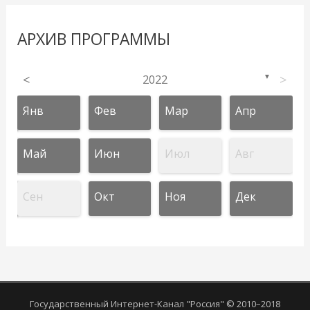
АРХИВ ПРОГРАММЫ
<
2022
>
▼
Янв
Фев
Мар
Апр
Май
Июн
Июл
Авг
Сен
Окт
Ноя
Дек
Государственный Интернет-Канал "Россия" © 2010–2018