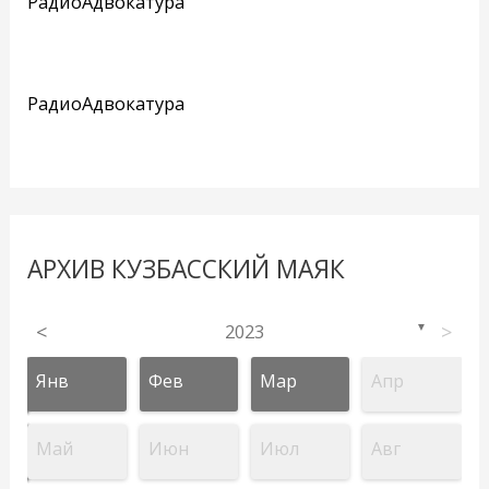
РадиоАдвокатура
РадиоАдвокатура
АРХИВ КУЗБАССКИЙ МАЯК
<
2023
>
▼
Янв
Фев
Мар
Апр
Май
Июн
Июл
Авг