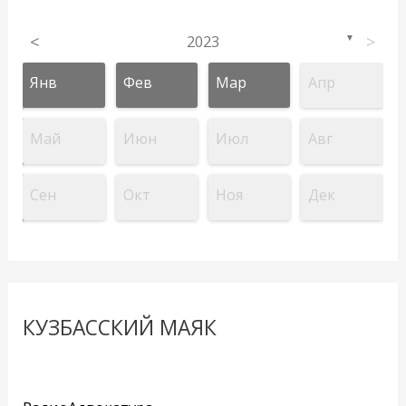
<
2023
>
▼
Янв
Фев
Мар
Апр
Май
Июн
Июл
Авг
Сен
Окт
Ноя
Дек
КУЗБАССКИЙ МАЯК