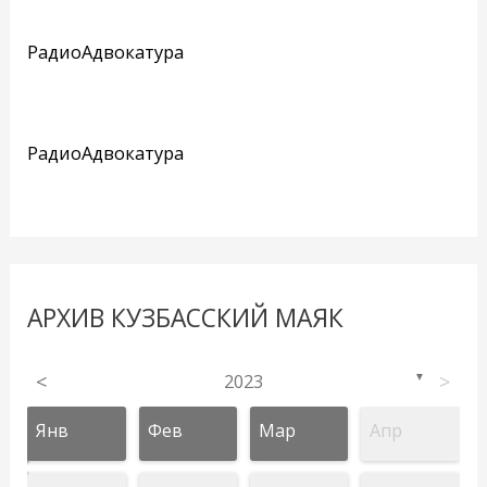
РадиоАдвокатура
РадиоАдвокатура
АРХИВ КУЗБАССКИЙ МАЯК
<
2023
>
▼
Янв
Фев
Мар
Апр