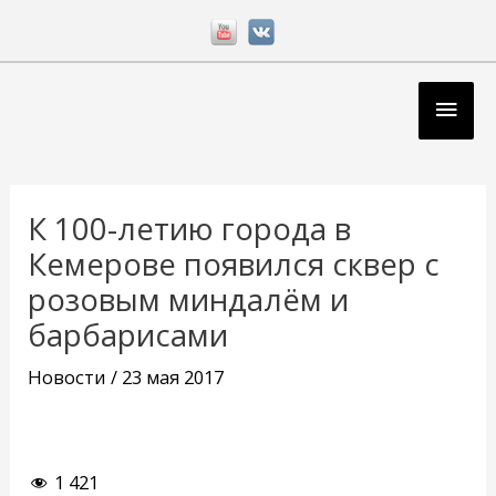
Перейти
к
содержимому
Глав
мен
Навигация
по
К 100-летию города в
записям
Кемерове появился сквер с
розовым миндалём и
барбарисами
Новости
/
23 мая 2017
1 421