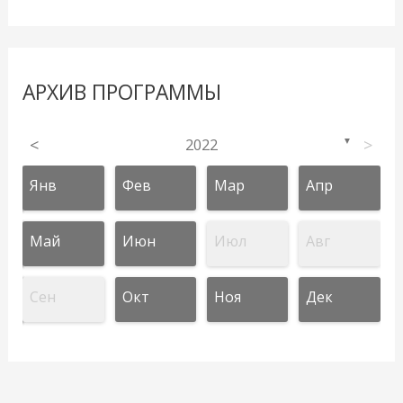
АРХИВ ПРОГРАММЫ
<
2022
>
▼
Янв
Фев
Мар
Апр
Май
Июн
Июл
Авг
Сен
Окт
Ноя
Дек