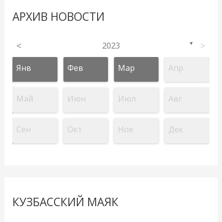
АРХИВ НОВОСТИ
<
2023
>
▼
Янв
Фев
Мар
Апр
Май
Июн
Июл
Авг
Сен
Окт
Ноя
Дек
КУЗБАССКИЙ МАЯК