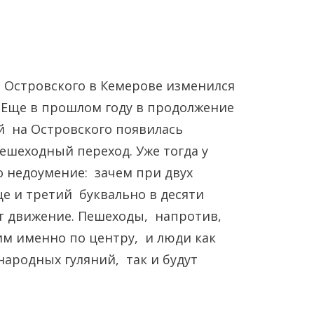
 Островского в Кемерове изменился
 Еще в прошлом году в продолжение
й на Островского появилась
ешеходный переход. Уже тогда у
Янв
Янв
Янв
Янв
Янв
Янв
Фев
Фев
Фев
Фев
Фев
Фев
Мар
Мар
Мар
Мар
Мар
Мар
 недоумение: зачем при двух
е и третий буквально в десяти
Май
Май
Май
Май
Май
Май
Июн
Июн
Июн
Июн
Июн
Июн
Ию
Ию
Ию
Ию
Ию
Ию
ет движение. Пешеходы, напротив,
им именно по центру, и люди как
Сен
Сен
Сен
Сен
Сен
Сен
Окт
Окт
Окт
Окт
Окт
Окт
Ноя
Ноя
Ноя
Ноя
Ноя
Ноя
народных гуляний, так и будут