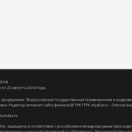
Янв
Янв
Янв
Янв
Янв
Фев
Фев
Фев
Фев
Фев
Мар
Мар
Мар
Мар
Мар
Май
Май
Май
Май
Май
Июн
Июн
Июн
Июн
Июн
Ию
Ию
Ию
Ию
Ию
Сен
Сен
Сен
Сен
Сен
Окт
Окт
Окт
Окт
Окт
Ноя
Ноя
Ноя
Ноя
Ноя
2018
от 22 августа 2014 года.
 предприятие "Всероссийская государственная телевизионная и радиове
евна. Редактор интернет-сайта филиала ВГТРК ГТРК «Кузбасс» – Отинов А
@yandex.ru
йте, защищены в соответствии с российским и международным законодат
оматериалов ссылка на kuzbassmayak.ru обязательна. При полной или час