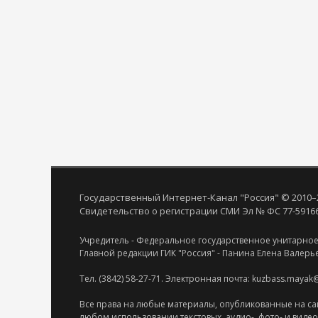
Государственный Интернет-Канал "Россия" © 2010–
Свидетельство о регистрации СМИ Эл № ФС 77-59166 
Учредитель - Федеральное государственное унитарное
Главной редакции ГИК "Россия" - Панина Елена Валерь
Тел. (3842) 58-27-71. Электронная почта: kuzbass.mayak
Все права на любые материалы, опубликованные на са
любом использовании текстовых, аудио-, фото- и виде