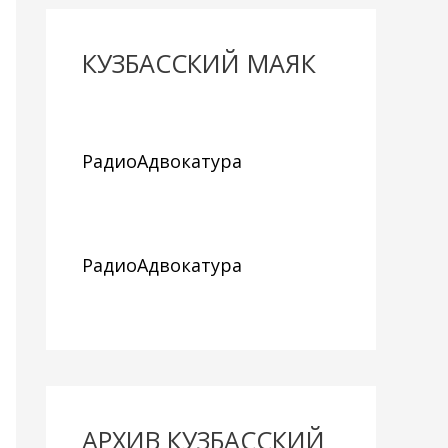
КУЗБАССКИЙ МАЯК
РадиоАдвокатура
РадиоАдвокатура
АРХИВ КУЗБАССКИЙ