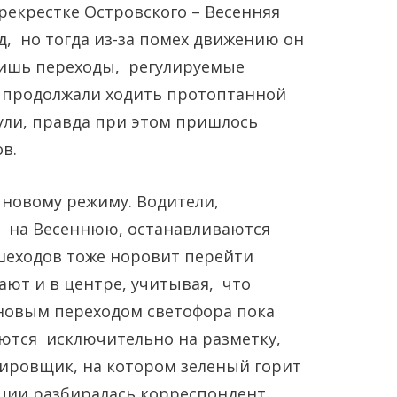
екрестке Островского – Весенняя
д, но тогда из-за помех движению он
лишь переходы, регулируемые
 продолжали ходить протоптанной
нули, правда при этом пришлось
в.
к новому режиму. Водители,
о на Весеннюю, останавливаются
шеходов тоже норовит перейти
ают и в центре, учитывая, что
новым переходом светофора пока
ются исключительно на разметку,
лировщик, на котором зеленый горит
ации разбиралась корреспондент