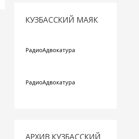
КУЗБАССКИЙ МАЯК
РадиоАдвокатура
РадиоАдвокатура
АРХИВ КУЗБАССКИЙ