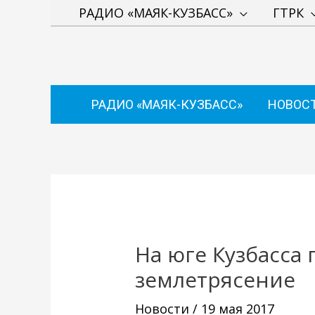
Перейти
РАДИО «МАЯК-КУЗБАСС»
ГТРК
к
содержимому
РАДИО «МАЯК-КУЗБАСС»
НОВОС
Навигация
по
записям
На юге Кузбасса
землетрясение
Новости
/
19 мая 2017