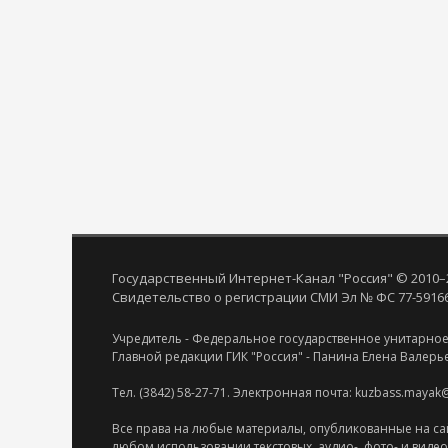
Государственный Интернет-Канал "Россия" © 2010–
Свидетельство о регистрации СМИ Эл № ФС 77-59166 
Учредитель - Федеральное государственное унитарное
Главной редакции ГИК "Россия" - Панина Елена Валерь
Тел. (3842) 58-27-71. Электронная почта: kuzbass.mayak
Все права на любые материалы, опубликованные на са
любом использовании текстовых, аудио-, фото- и виде