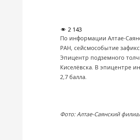
2 143
По информации Алтае-Саян
РАН, сейсмособытие зафикс
Эпицентр подземного толчк
Киселёвска. В эпицентре и
2,7 балла.
Фото: Алтае-Саянский фили