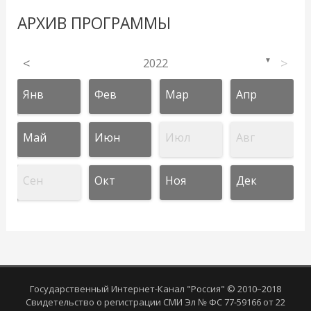
АРХИВ ПРОГРАММЫ
<
2022
>
▼
Янв
Фев
Мар
Апр
Май
Июн
Июл
Авг
Сен
Окт
Ноя
Дек
Государственный Интернет-Канал "Россия" © 2010–2018
Свидетельство о регистрации СМИ Эл № ФС 77-59166 от 22