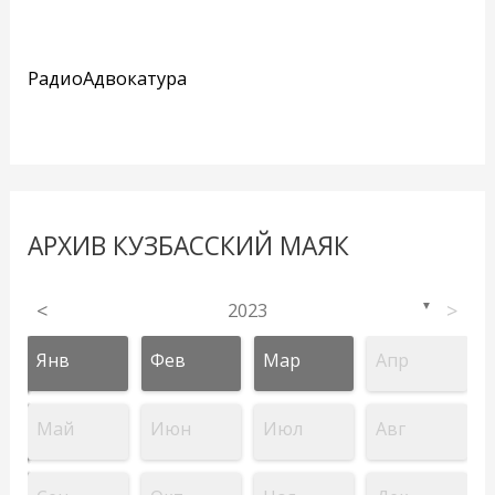
РадиоАдвокатура
АРХИВ КУЗБАССКИЙ МАЯК
<
2023
>
▼
Янв
Фев
Мар
Апр
Май
Июн
Июл
Авг