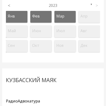
<
2023
>
▼
Янв
Фев
Мар
Апр
Май
Июн
Июл
Авг
Сен
Окт
Ноя
Дек
КУЗБАССКИЙ МАЯК
РадиоАдвокатура