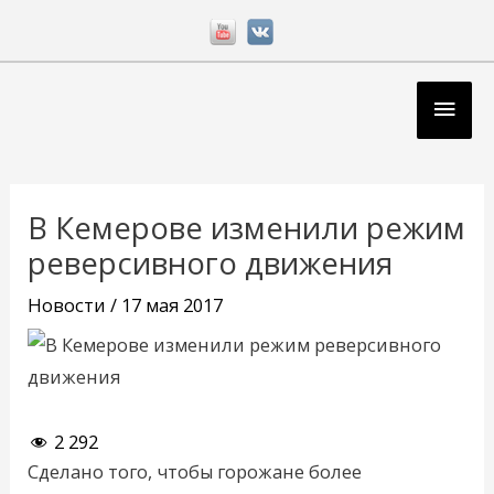
Перейти
к
содержимому
Глав
мен
Навигация
по
В Кемерове изменили режим
записям
реверсивного движения
Новости
/
17 мая 2017
2 292
Сделано того, чтобы горожане более