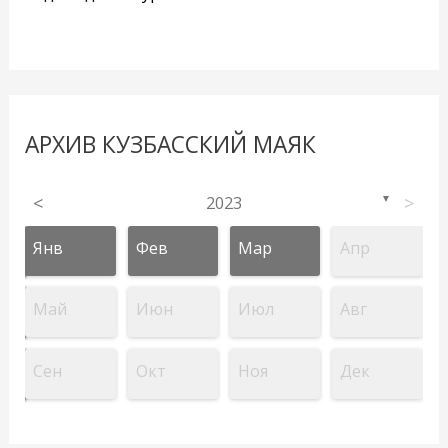
АРХИВ КУЗБАССКИЙ МАЯК
<
2023
>
▼
Янв
Фев
Мар
Апр
Май
Июн
Июл
Авг
Сен
Окт
Ноя
Дек