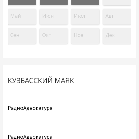
Май
Июн
Июл
Авг
Сен
Окт
Ноя
Дек
КУЗБАССКИЙ МАЯК
РадиоАдвокатура
РадиоАдвокатура