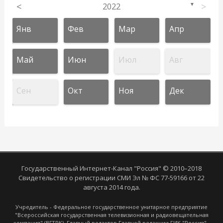
<
2022
>
▼
Янв
Фев
Мар
Апр
Май
Июн
Июл
Авг
Сен
Окт
Ноя
Дек
Государственный Интернет-Канал "Россия" © 2010–2018
Свидетельство о регистрации СМИ Эл № ФС 77-59166 от 22
августа 2014 года.
Учредитель - Федеральное государственное унитарное предприятие
"Всероссийская государственная телевизионная и радиовещательная
компания" (ВГТРК). Главный редактор Главной редакции ГИК "Россия" -