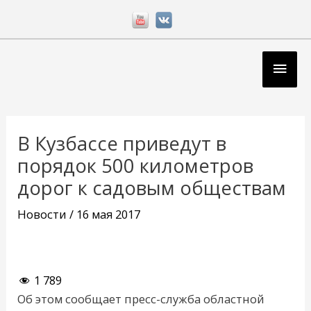
Перейти
к
содержимому
Глав
мен
Навигация
по
В Кузбассе приведут в
записям
порядок 500 километров
дорог к садовым обществам
Новости
/
16 мая 2017
1 789
Об этом сообщает пресс-служба областной