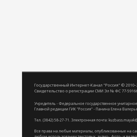
Государственный Интернет-Канал "Россия" © 2010–
Свидетельство о регистрации СМИ Эл № ФС 77-59166 
Учредитель - Федеральное государственное унитарное
Главной редакции ГИК "Россия" - Панина Елена Валерь
Тел. (3842) 58-27-71. Электронная почта: kuzbass.mayak
Все права на любые материалы, опубликованные на са
любом использовании текстовых, аудио-, фото- и виде