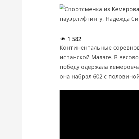
1 582
Континентальные соревнова
испанской Малаге. В весов
победу одержала кемеровча
она набрал 602 с половино