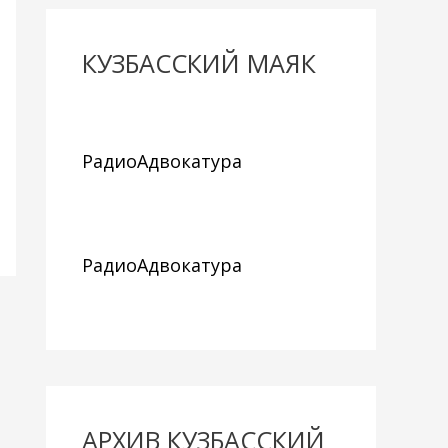
КУЗБАССКИЙ МАЯК
РадиоАдвокатура
РадиоАдвокатура
АРХИВ КУЗБАССКИЙ