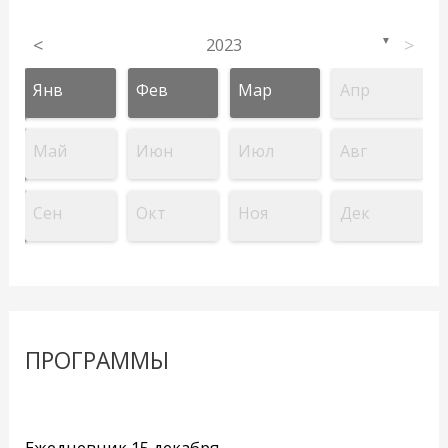
<
2023
>
▼
Янв
Фев
Мар
Апр
Май
Июн
Июл
Авг
Сен
Окт
Ноя
Дек
ПРОГРАММЫ
Ежедневник 15 декабря