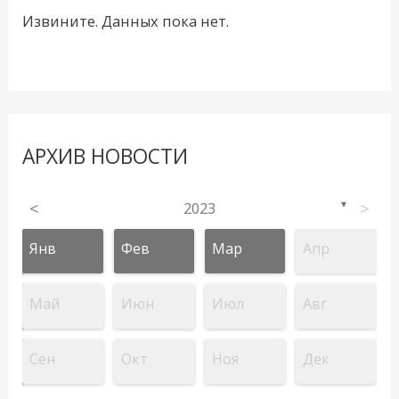
Извините. Данных пока нет.
АРХИВ НОВОСТИ
<
2023
>
▼
Янв
Фев
Мар
Апр
Май
Июн
Июл
Авг
Сен
Окт
Ноя
Дек