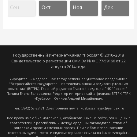
Сен
Окт
Ноя
Дек
Государственный Интернет-Канал "Россия" © 2010–2018
Свидетельство о регистрации СМИ Эл № ФС 77-59166 от 22
августа 2014 года.
Учредитель - Федеральное государственное унитарное предприятие
"Всероссийская государственная телевизионная и радиовещательная
компания" (ВГТРК). Главный редактор Главной редакции ГИК "Россия" -
Панина Елена Валерьевна. Редактор интернет-сайта филиала ВГТРК ГТРК
«Кузбасс» – Отинов Андрей Михайлович.
Тел. (3842) 58-27-71. Электронная почта: kuzbass.mayak@yandex.ru
Все права на любые материалы, опубликованные на сайте, защищены в
соответствии с российским и международным законодательством об
авторском праве и смежных правах. При любом использовании
текстовых, аудио-, фото- и видеоматериалов ссылка на kuzbassmayak.ru