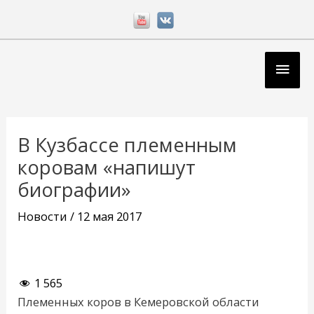
Перейти
к
содержимому
Глав
мен
Навигация
по
В Кузбассе племенным
записям
коровам «напишут
биографии»
Новости
/
12 мая 2017
1 565
Племенных коров в Кемеровской области