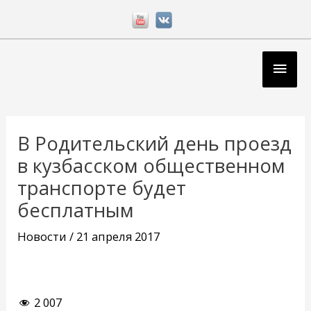
Перейти
к
содержимому
Глав
мен
Навигация
по
В Родительский день проезд
записям
в кузбасском общественном
транспорте будет
бесплатным
Новости
/
21 апреля 2017
2 007