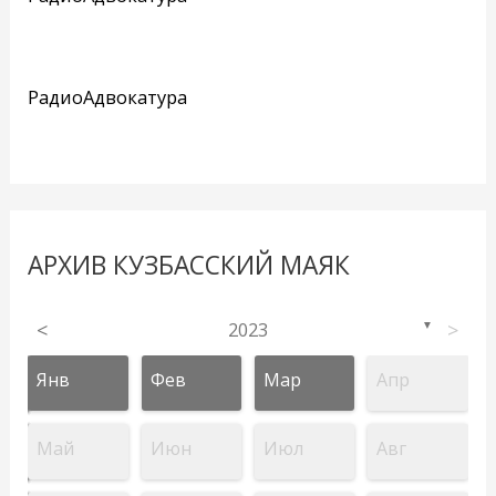
РадиоАдвокатура
АРХИВ КУЗБАССКИЙ МАЯК
<
2023
>
▼
Янв
Фев
Мар
Апр
Май
Июн
Июл
Авг