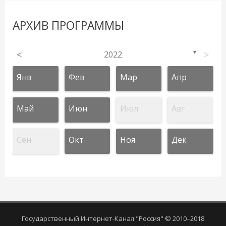
АРХИВ ПРОГРАММЫ
<
2022
>
▼
Янв
Фев
Мар
Апр
Май
Июн
Июл
Авг
Сен
Окт
Ноя
Дек
Государственный Интернет-Канал "Россия" © 2010–2018