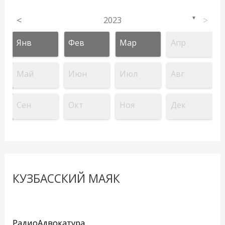
<
2023
>
▼
Янв
Фев
Мар
Апр
Май
Июн
Июл
Авг
Сен
Окт
Ноя
Дек
КУЗБАССКИЙ МАЯК
РадиоАдвокатура