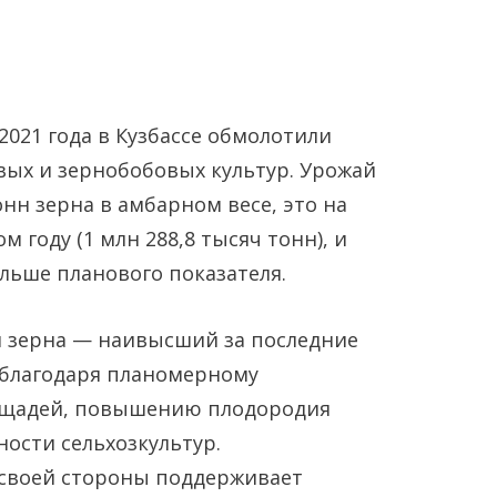
2021 года в Кузбассе обмолотили
овых и зернобобовых культур. Урожай
онн зерна в амбарном весе, это на
м году (1 млн 288,8 тысяч тонн), и
Янв
Янв
Янв
Янв
Янв
Янв
Фев
Фев
Фев
Фев
Фев
Фев
Мар
Мар
Мар
Мар
Мар
Мар
ольше планового показателя.
Май
Май
Май
Май
Май
Май
Июн
Июн
Июн
Июн
Июн
Июн
Ию
Ию
Ию
Ию
Ию
Ию
 зерна — наивысший за последние
ь благодаря планомерному
Сен
Сен
Сен
Сен
Сен
Сен
Окт
Окт
Окт
Окт
Окт
Окт
Ноя
Ноя
Ноя
Ноя
Ноя
Ноя
щадей, повышению плодородия
ости сельхозкультур.
 своей стороны поддерживает