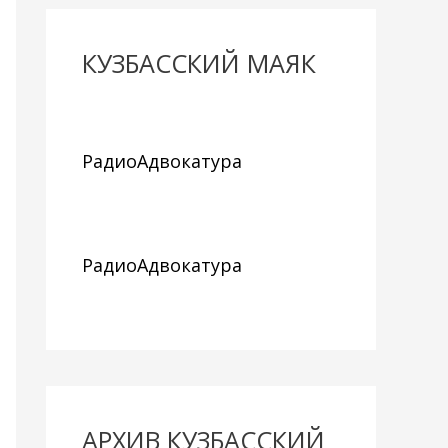
КУЗБАССКИЙ МАЯК
РадиоАдвокатура
РадиоАдвокатура
АРХИВ КУЗБАССКИЙ