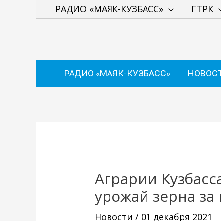
Перейти
РАДИО «МАЯК-КУЗБАСС»
ГТРК
к
содержимому
РАДИО «МАЯК-КУЗБАСС»
НОВОС
Навигация
по
записям
Аграрии Кузбас
урожай зерна за
Новости
/
01 декабря 2021