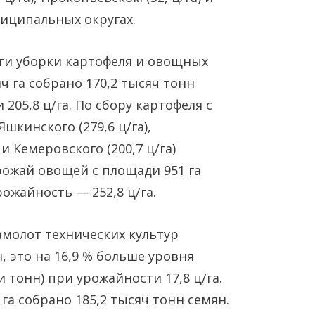
ниципальных округах.
ги уборки картофеля и овощных
яч га собрано 170,2 тысяч тонн
Янв
Янв
Янв
Янв
Янв
Янв
Янв
Янв
Янв
Янв
Фев
Фев
Фев
Фев
Фев
Фев
Фев
Фев
Фев
Фев
Мар
Мар
Мар
Мар
Мар
Мар
Мар
Мар
Мар
Мар
205,8 ц/га. По сбору картофеля с
шкинского (279,6 ц/га),
Май
Май
Май
Май
Май
Май
Май
Май
Май
Май
Июн
Июн
Июн
Июн
Июн
Июн
Июн
Июн
Июн
Июн
Ию
Ию
Ию
Ию
Ию
Ию
Ию
Ию
Ию
Ию
 и Кемеровского (200,7 ц/га)
ожай овощей с площади 951 га
Сен
Сен
Сен
Сен
Сен
Сен
Сен
Сен
Сен
Сен
Окт
Окт
Окт
Окт
Окт
Окт
Окт
Окт
Окт
Окт
Ноя
Ноя
Ноя
Ноя
Ноя
Ноя
Ноя
Ноя
Ноя
Ноя
рожайность — 252,8 ц/га.
амолот технических культур
н, это на 16,9 % больше уровня
и тонн) при урожайности 17,8 ц/га.
 га собрано 185,2 тысяч тонн семян.