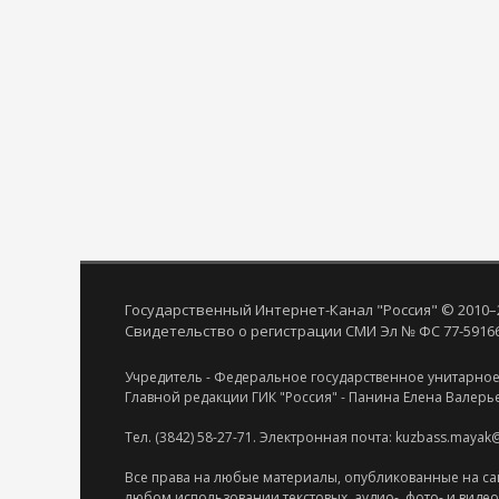
Государственный Интернет-Канал "Россия" © 2010–
Свидетельство о регистрации СМИ Эл № ФС 77-59166 
Учредитель - Федеральное государственное унитарное
Главной редакции ГИК "Россия" - Панина Елена Валерь
Тел. (3842) 58-27-71. Электронная почта: kuzbass.mayak
Все права на любые материалы, опубликованные на са
любом использовании текстовых, аудио-, фото- и виде