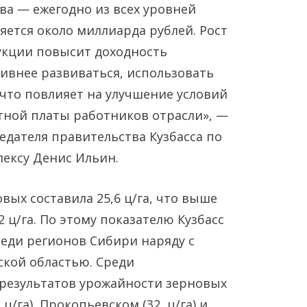
тва — ежегодно из всех уровней
яется около миллиарда рублей. Рост
укции повысит доходность
ивнее развиваться, использовать
 что повлияет на улучшение условий
тной платы работников отрасли», —
едателя правительства Кузбасса по
ексу Денис Ильин.
вых составила 25,6 ц/га, что выше
2 ц/га. По этому показателю Кузбасс
реди регионов Сибири наряду с
ской областью. Среди
результатов урожайности зерновых
 ц/га), Прокопьевском (32, ц/га) и