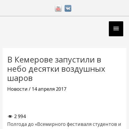
Перейти
к
содержимому
Глав
мен
Навигация
по
В Кемерове запустили в
записям
небо десятки воздушных
шаров
Новости
/
14 апреля 2017
2 994
Полгода до «Всемирного фестиваля студентов и