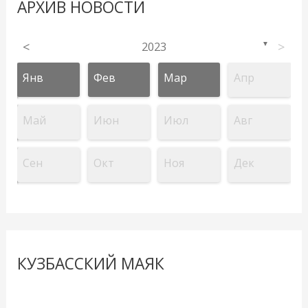
АРХИВ НОВОСТИ
<
2023
>
▼
Янв
Фев
Мар
Апр
Май
Июн
Июл
Авг
Сен
Окт
Ноя
Дек
КУЗБАССКИЙ МАЯК