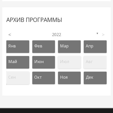
АРХИВ ПРОГРАММЫ
<
2022
>
▼
Янв
Фев
Мар
Апр
Май
Июн
Июл
Авг
Сен
Окт
Ноя
Дек