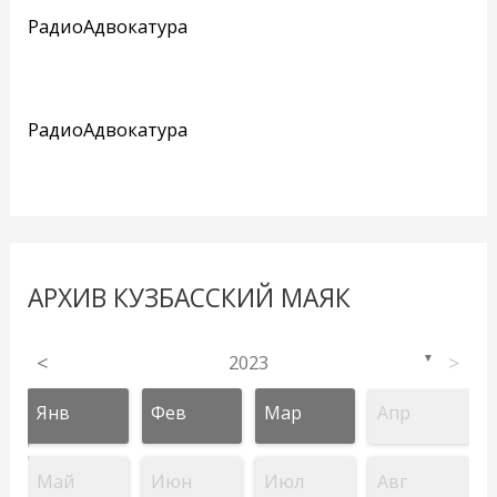
РадиоАдвокатура
РадиоАдвокатура
АРХИВ КУЗБАССКИЙ МАЯК
<
2023
>
▼
Янв
Фев
Мар
Апр
Май
Июн
Июл
Авг