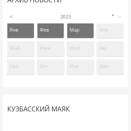
<
2023
>
▼
Янв
Фев
Мар
Апр
Май
Июн
Июл
Авг
Сен
Окт
Ноя
Дек
КУЗБАССКИЙ МАЯК