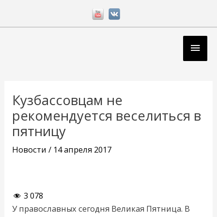
Перейти
к
содержимому
Глав
мен
Навигация
по
Кузбассовцам не
записям
рекомендуется веселиться в
пятницу
Новости
/
14 апреля 2017
3 078
У православных сегодня Великая Пятница. В