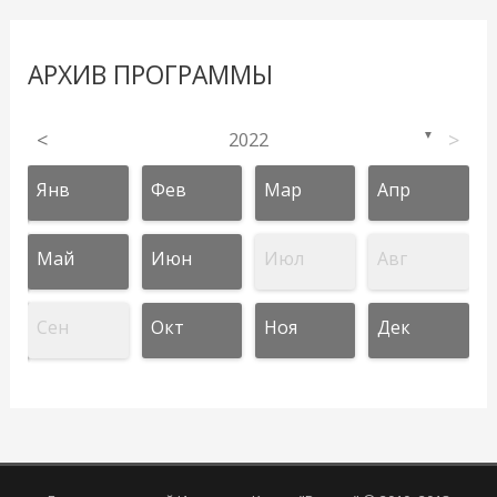
АРХИВ ПРОГРАММЫ
<
2022
>
▼
Янв
Фев
Мар
Апр
Май
Июн
Июл
Авг
Сен
Окт
Ноя
Дек