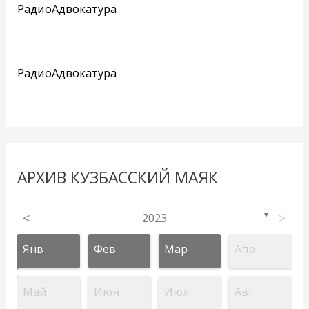
РадиоАдвокатура
РадиоАдвокатура
АРХИВ КУЗБАССКИЙ МАЯК
<
2023
>
▼
Янв
Фев
Мар
Апр
Май
Июн
Июл
Авг