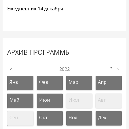
Ежедневник 14 декабря
АРХИВ ПРОГРАММЫ
<
2022
>
▼
Янв
Фев
Мар
Апр
Май
Июн
Июл
Авг
Сен
Окт
Ноя
Дек