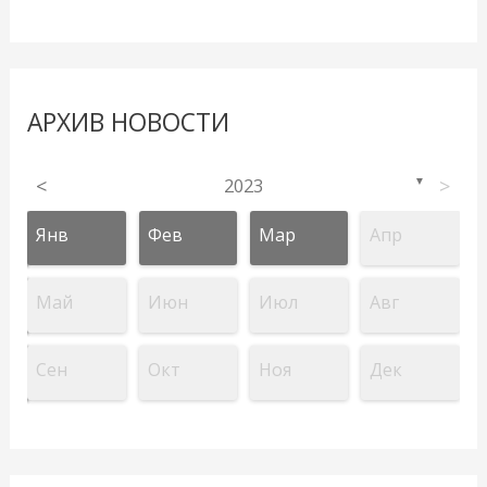
АРХИВ НОВОСТИ
<
2023
>
▼
Янв
Фев
Мар
Апр
Май
Июн
Июл
Авг
Сен
Окт
Ноя
Дек