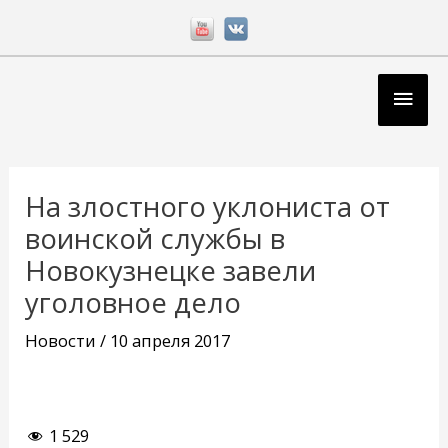
Перейти
к
содержимому
Глав
мен
Навигация
по
На злостного уклониста от
записям
воинской службы в
Новокузнецке завели
уголовное дело
Новости
/
10 апреля 2017
1 529